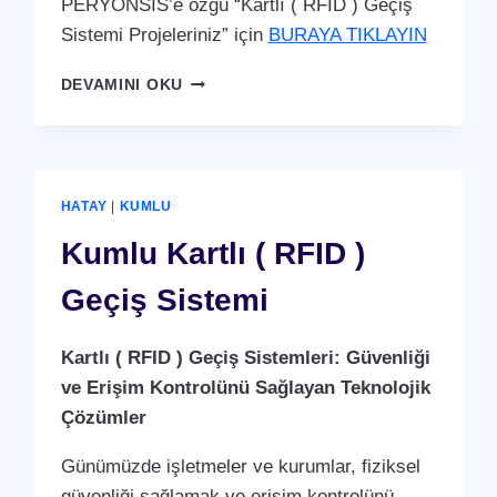
PERYÖNSİS’e özgü “Kartlı ( RFID ) Geçiş
Sistemi Projeleriniz” için
BURAYA TIKLAYIN
KIRIKHAN
DEVAMINI OKU
KARTLI
(
RFID
)
GEÇIŞ
HATAY
|
KUMLU
SISTEMI
Kumlu Kartlı ( RFID )
Geçiş Sistemi
Kartlı ( RFID ) Geçiş Sistemleri: Güvenliği
ve Erişim Kontrolünü Sağlayan Teknolojik
Çözümler
Günümüzde işletmeler ve kurumlar, fiziksel
güvenliği sağlamak ve erişim kontrolünü