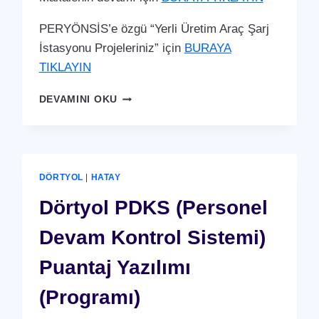
PERYÖNSİS’e özgü “Yerli Üretim Araç Şarj
İstasyonu Projeleriniz” için
BURAYA
TIKLAYIN
DÖRTYOL
DEVAMINI OKU
ARAÇ
ŞARJ
İSTASYONU
(YERLI
ÜRETIM)
DÖRTYOL
|
HATAY
Dörtyol PDKS (Personel
Devam Kontrol Sistemi)
Puantaj Yazılımı
(Programı)