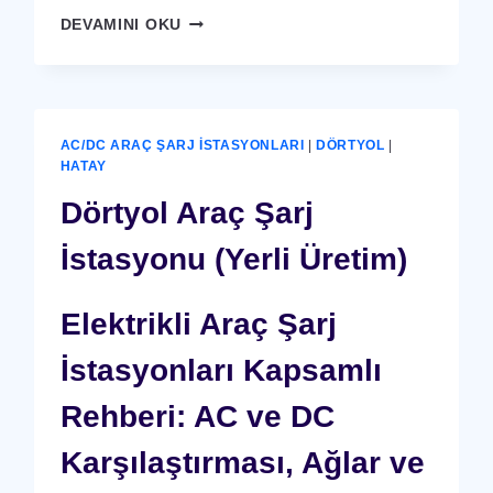
DÖRTYOL
DEVAMINI OKU
X-
RAY
GÜVENLIK
CIHAZI
AC/DC ARAÇ ŞARJ İSTASYONLARI
|
DÖRTYOL
|
HATAY
Dörtyol Araç Şarj
İstasyonu (Yerli Üretim)
Elektrikli Araç Şarj
İstasyonları Kapsamlı
Rehberi: AC ve DC
Karşılaştırması, Ağlar ve