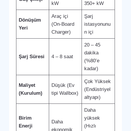
kW
350+ kW
Araç içi
Şarj
Dönüşüm
(On-Board
istasyonunu
Yeri
Charger)
n içi
20 – 45
dakika
Şarj Süresi
4 – 8 saat
(%80’e
kadar)
Çok Yüksek
Maliyet
Düşük (Ev
(Endüstriyel
(Kurulum)
tipi Wallbox)
altyapı)
Daha
Birim
yüksek
Daha
Enerji
(Hızlı
ekonomik