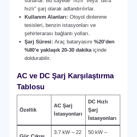
sunarlar. Bu sayede “hızlı” veya “ultra
hızlı” şarj olarak adlandırılırlar.
Kullanım Alanları:
Otoyol dinlenme
tesisleri, benzin istasyonları ve
şehirlerarası bağlantı yolları.
Şarj Süresi:
Araç bataryasını
%20’den
%80’e yaklaşık 20-30 dakika
içinde
doldurabilir.
AC ve DC Şarj Karşılaştırma
Tablosu
DC Hızlı
AC Şarj
Özellik
Şarj
İstasyonları
İstasyonları
3.7 kW – 22
50 kW –
Güç Çıkışı