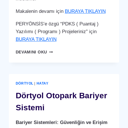
Makalenin devamı için
BURAYA TIKLAYIN
PERYÖNSİS’e özgü “PDKS ( Puantaj )
Yazılımı ( Programı ) Projeleriniz” için
BURAYA TIKLAYIN
DÖRTYOL
DEVAMINI OKU
PDKS
(PERSONEL
DEVAM
KONTROL
SISTEMI)
DÖRTYOL
|
HATAY
PUANTAJ
YAZILIMI
Dörtyol Otopark Bariyer
(PROGRAMI)
Sistemi
Bariyer Sistemleri: Güvenliğin ve Erişim