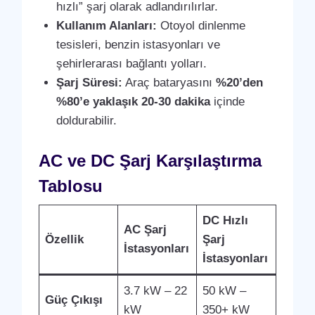
hızlı” şarj olarak adlandırılırlar.
Kullanım Alanları:
Otoyol dinlenme
tesisleri, benzin istasyonları ve
şehirlerarası bağlantı yolları.
Şarj Süresi:
Araç bataryasını
%20’den
%80’e yaklaşık 20-30 dakika
içinde
doldurabilir.
AC ve DC Şarj Karşılaştırma
Tablosu
DC Hızlı
AC Şarj
Özellik
Şarj
İstasyonları
İstasyonları
3.7 kW – 22
50 kW –
Güç Çıkışı
kW
350+ kW