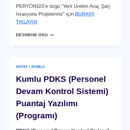
PERYÖNSİS’e özgü “Yerli Üretim Araç Şarj
İstasyonu Projeleriniz” için
BURAYA
TIKLAYIN
KUMLU
DEVAMINI OKU
ARAÇ
ŞARJ
İSTASYONU
(YERLI
ÜRETIM)
HATAY
|
KUMLU
Kumlu PDKS (Personel
Devam Kontrol Sistemi)
Puantaj Yazılımı
(Programı)