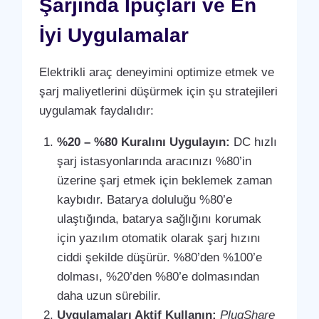
Şarjında İpuçları ve En
İyi Uygulamalar
Elektrikli araç deneyimini optimize etmek ve
şarj maliyetlerini düşürmek için şu stratejileri
uygulamak faydalıdır:
%20 – %80 Kuralını Uygulayın:
DC hızlı
şarj istasyonlarında aracınızı %80’in
üzerine şarj etmek için beklemek zaman
kaybıdır. Batarya doluluğu %80’e
ulaştığında, batarya sağlığını korumak
için yazılım otomatik olarak şarj hızını
ciddi şekilde düşürür. %80’den %100’e
dolması, %20’den %80’e dolmasından
daha uzun sürebilir.
Uygulamaları Aktif Kullanın:
PlugShare