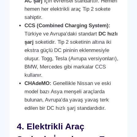
AC şarj
için evrensel standarttır. Hemen
hemen her elektrikli araç Tip 2 sokete
sahiptir.
CCS (Combined Charging System):
Türkiye ve Avrupa’daki standart
DC hızlı
şarj
soketidir. Tip 2 soketinin altına iki
ekstra güçlü DC pininin eklenmesiyle
oluşur. Togg, Tesla (Avrupa versiyonları),
BMW, Mercedes gibi markalar CCS
kullanır.
CHAdeMO:
Genellikle Nissan ve eski
model bazı Asya menşeli araçlarda
bulunan, Avrupa’da yavaş yavaş terk
edilen bir DC hızlı şarj standardıdır.
4. Elektrikli Araç