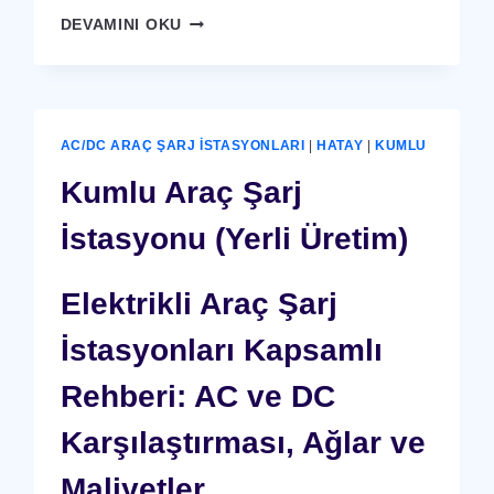
KUMLU
DEVAMINI OKU
X-
RAY
GÜVENLIK
CIHAZI
AC/DC ARAÇ ŞARJ İSTASYONLARI
|
HATAY
|
KUMLU
Kumlu Araç Şarj
İstasyonu (Yerli Üretim)
Elektrikli Araç Şarj
İstasyonları Kapsamlı
Rehberi: AC ve DC
Karşılaştırması, Ağlar ve
Maliyetler