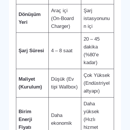
Araç içi
Şarj
Dönüşüm
(On-Board
istasyonunu
Yeri
Charger)
n içi
20 – 45
dakika
Şarj Süresi
4 – 8 saat
(%80’e
kadar)
Çok Yüksek
Maliyet
Düşük (Ev
(Endüstriyel
(Kurulum)
tipi Wallbox)
altyapı)
Daha
Birim
yüksek
Daha
Enerji
(Hızlı
ekonomik
Fiyatı
hizmet