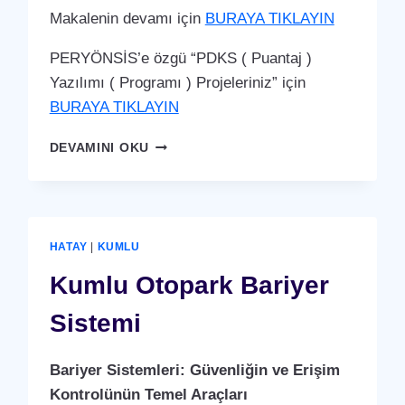
Makalenin devamı için
BURAYA TIKLAYIN
PERYÖNSİS’e özgü “PDKS ( Puantaj )
Yazılımı ( Programı ) Projeleriniz” için
BURAYA TIKLAYIN
KUMLU
DEVAMINI OKU
PDKS
(PERSONEL
DEVAM
KONTROL
SISTEMI)
HATAY
|
KUMLU
PUANTAJ
YAZILIMI
Kumlu Otopark Bariyer
(PROGRAMI)
Sistemi
Bariyer Sistemleri: Güvenliğin ve Erişim
Kontrolünün Temel Araçları