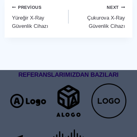
Yazı
PREVIOUS
NEXT
Yüreğir X-Ray
Çukurova X-Ray
gezinmesi
Güvenlik Cihazı
Güvenlik Cihazı
REFERANSLARIMIZDAN BAZILARI