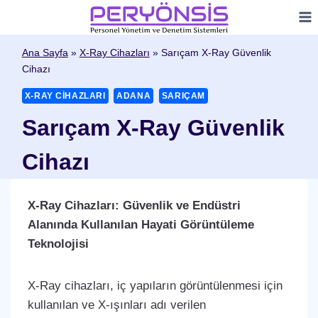
Skip
to
content
Ana Sayfa
»
X-Ray Cihazları
»
Sarıçam X-Ray Güvenlik
Cihazı
X-RAY CIHAZLARI
ADANA
SARIÇAM
Sarıçam X-Ray Güvenlik
Cihazı
X-Ray Cihazları: Güvenlik ve Endüstri
Alanında Kullanılan Hayati Görüntüleme
Teknolojisi
X-Ray cihazları, iç yapıların görüntülenmesi için
kullanılan ve X-ışınları adı verilen