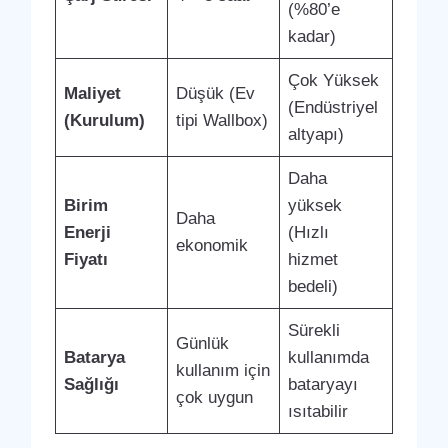
(%80’e
kadar)
Çok Yüksek
Maliyet
Düşük (Ev
(Endüstriyel
(Kurulum)
tipi Wallbox)
altyapı)
Daha
Birim
yüksek
Daha
Enerji
(Hızlı
ekonomik
Fiyatı
hizmet
bedeli)
Sürekli
Günlük
Batarya
kullanımda
kullanım için
Sağlığı
bataryayı
çok uygun
ısıtabilir