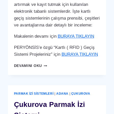
artırmak ve kayıt tutmak için kullanılan
elektronik tabanlı sistemlerdir. İşte kartlı
geçiş sistemlerinin çalışma prensibi, çeşitleri
ve avantajlarına dair detaylı bir inceleme:
Makalenin devamı için
BURAYA TIKLAYIN
PERYÖNSİS’e özgü “Kartlı ( RFID ) Geçiş
Sistemi Projeleriniz” için
BURAYA TIKLAYIN
ÇUKUROVA
DEVAMINI OKU
KARTLI
(
RFID
)
GEÇIŞ
PARMAK İZI SISTEMLERI
|
ADANA
|
ÇUKUROVA
SISTEMI
Çukurova Parmak İzi