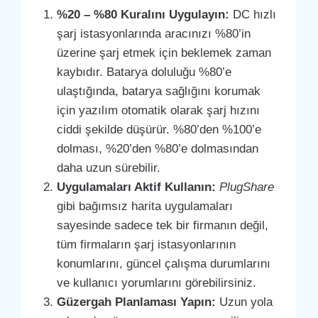
%20 – %80 Kuralını Uygulayın:
DC hızlı
şarj istasyonlarında aracınızı %80’in
üzerine şarj etmek için beklemek zaman
kaybıdır. Batarya doluluğu %80’e
ulaştığında, batarya sağlığını korumak
için yazılım otomatik olarak şarj hızını
ciddi şekilde düşürür. %80’den %100’e
dolması, %20’den %80’e dolmasından
daha uzun sürebilir.
Uygulamaları Aktif Kullanın:
PlugShare
gibi bağımsız harita uygulamaları
sayesinde sadece tek bir firmanın değil,
tüm firmaların şarj istasyonlarının
konumlarını, güncel çalışma durumlarını
ve kullanıcı yorumlarını görebilirsiniz.
Güzergah Planlaması Yapın:
Uzun yola