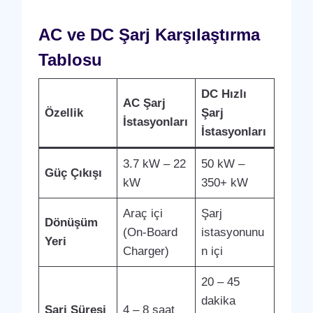
AC ve DC Şarj Karşılaştırma
Tablosu
DC Hızlı
AC Şarj
Özellik
Şarj
İstasyonları
İstasyonları
3.7 kW – 22
50 kW –
Güç Çıkışı
kW
350+ kW
Araç içi
Şarj
Dönüşüm
(On-Board
istasyonunu
Yeri
Charger)
n içi
20 – 45
dakika
Şarj Süresi
4 – 8 saat