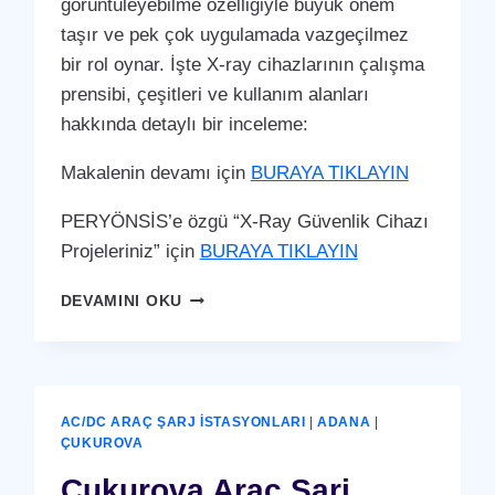
görüntüleyebilme özelliğiyle büyük önem
taşır ve pek çok uygulamada vazgeçilmez
bir rol oynar. İşte X-ray cihazlarının çalışma
prensibi, çeşitleri ve kullanım alanları
hakkında detaylı bir inceleme:
Makalenin devamı için
BURAYA TIKLAYIN
PERYÖNSİS’e özgü “X-Ray Güvenlik Cihazı
Projeleriniz” için
BURAYA TIKLAYIN
ÇUKUROVA
DEVAMINI OKU
X-
RAY
GÜVENLIK
CIHAZI
AC/DC ARAÇ ŞARJ İSTASYONLARI
|
ADANA
|
ÇUKUROVA
Çukurova Araç Şarj