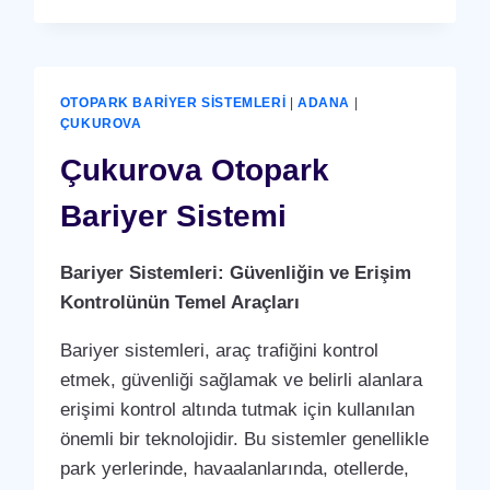
PDKS
(PERSONEL
DEVAM
KONTROL
SISTEMI)
OTOPARK BARIYER SISTEMLERI
|
ADANA
|
PUANTAJ
ÇUKUROVA
YAZILIMI
Çukurova Otopark
(PROGRAMI)
Bariyer Sistemi
Bariyer Sistemleri: Güvenliğin ve Erişim
Kontrolünün Temel Araçları
Bariyer sistemleri, araç trafiğini kontrol
etmek, güvenliği sağlamak ve belirli alanlara
erişimi kontrol altında tutmak için kullanılan
önemli bir teknolojidir. Bu sistemler genellikle
park yerlerinde, havaalanlarında, otellerde,