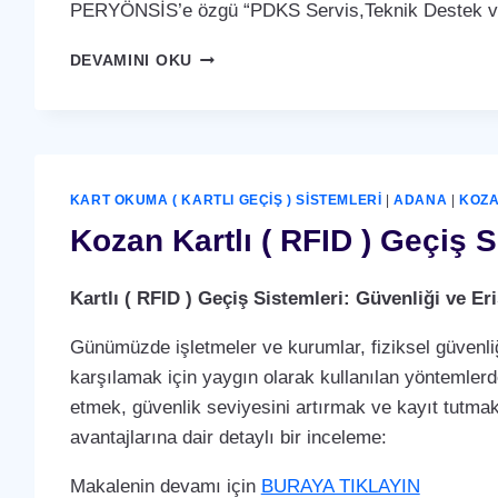
PERYÖNSİS’e özgü “PDKS Servis,Teknik Destek ve 
KOZAN
DEVAMINI OKU
PDKS
SERVIS,TEKNIK
DESTEK
VE
BAKIM
ANLAŞMASI
KART OKUMA ( KARTLI GEÇIŞ ) SISTEMLERI
|
ADANA
|
KOZ
HIZMETI
Kozan Kartlı ( RFID ) Geçiş 
Kartlı ( RFID ) Geçiş Sistemleri: Güvenliği ve 
Günümüzde işletmeler ve kurumlar, fiziksel güvenliğ
karşılamak için yaygın olarak kullanılan yöntemlerden 
etmek, güvenlik seviyesini artırmak ve kayıt tutmak i
avantajlarına dair detaylı bir inceleme:
Makalenin devamı için
BURAYA TIKLAYIN