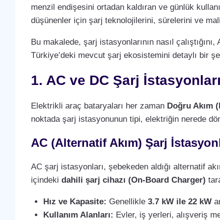
menzil endişesini ortadan kaldıran ve günlük kullan
düşünenler için şarj teknolojilerini, sürelerini ve m
Bu makalede, şarj istasyonlarının nasıl çalıştığını, 
Türkiye’deki mevcut şarj ekosistemini detaylı bir şe
1. AC ve DC Şarj İstasyonlar
Elektrikli araç bataryaları her zaman
Doğru Akım (
noktada şarj istasyonunun tipi, elektriğin nerede dö
AC (Alternatif Akım) Şarj İstasyonl
AC şarj istasyonları, şebekeden aldığı alternatif a
içindeki
dahili şarj cihazı (On-Board Charger)
tara
Hız ve Kapasite:
Genellikle
3.7 kW ile 22 kW
ar
Kullanım Alanları:
Evler, iş yerleri, alışveriş m