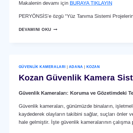
Makalenin devamı için
BURAYA TIKLAYIN
PERYÖNSİS’e özgü “Yüz Tanıma Sistemi Projelerin
KOZAN
DEVAMINI OKU
YÜZ
TANIMA
SISTEMI
GÜVENLIK KAMERALARI
|
ADANA
|
KOZAN
Kozan Güvenlik Kamera Sis
Güvenlik Kameraları: Koruma ve Gözetimdeki Te
Güvenlik kameraları, günümüzde binaların, işletmele
kaydederek olayların takibini sağlar, suçları önler ve
hale gelmiştir. İşte güvenlik kameralarının çalışma p