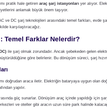
ımı pratik hale getiren
araç şarj istasyonları
yer alıyor. Elek
aliyetlerini anlamak büyük önem taşıyor.
AC ve DC şarj teknolojileri arasındaki temel farkları, evde şar
kilde karşılaştıracağız.
ı: Temel Farklar Nelerdir?
DC)
ile şarj olmak zorundadır. Ancak şebekeden gelen elekt
nüştürüldüğüne göre belirlenir. Bu dönüşüm süreci, şarj hızını
arı
kımı doğrudan araca iletir. Elektriğin bataryaya uygun olan d
fından yapılır.
asında güç sunarlar. Dönüşüm araç içinde yapıldığı için şarj
erkezleri ve oteller gibi aracın uzun süre park halinde kalacağı