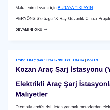
Makalenin devamı için
BURAYA TIKLAYIN
PERYÖNSİS’e özgü “X-Ray Güvenlik Cihazı Projeler
KOZAN
DEVAMINI OKU
X-
RAY
GÜVENLIK
CIHAZI
AC/DC ARAÇ ŞARJ İSTASYONLARI
|
ADANA
|
KOZAN
Kozan Araç Şarj İstasyonu (Y
Elektrikli Araç Şarj İstasyo
Maliyetler
Otomotiv endüstrisi, içten yanmalı motorlardan elek