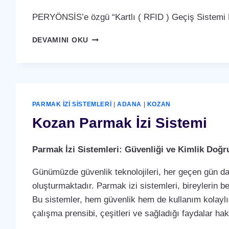
PERYÖNSİS’e özgü “Kartlı ( RFID ) Geçiş Sistemi P
KOZAN
DEVAMINI OKU
KARTLI
(
RFID
)
GEÇIŞ
SISTEMI
PARMAK İZI SISTEMLERI
|
ADANA
|
KOZAN
Kozan Parmak İzi Sistemi
Parmak İzi Sistemleri: Güvenliği ve Kimlik Doğ
Günümüzde güvenlik teknolojileri, her geçen gün dah
oluşturmaktadır. Parmak izi sistemleri, bireylerin b
Bu sistemler, hem güvenlik hem de kullanım kolaylığ
çalışma prensibi, çeşitleri ve sağladığı faydalar ha