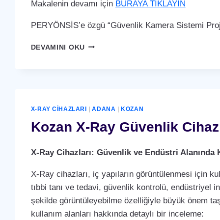
Makalenin devamı için
BURAYA TIKLAYIN
PERYÖNSİS’e özgü “Güvenlik Kamera Sistemi Proje
KOZAN
DEVAMINI OKU
GÜVENLIK
KAMERA
SISTEMI
X-RAY CIHAZLARI
|
ADANA
|
KOZAN
Kozan X-Ray Güvenlik Cihaz
X-Ray Cihazları: Güvenlik ve Endüstri Alanında 
X-Ray cihazları, iç yapıların görüntülenmesi için ku
tıbbi tanı ve tedavi, güvenlik kontrolü, endüstriyel i
şekilde görüntüleyebilme özelliğiyle büyük önem taş
kullanım alanları hakkında detaylı bir inceleme: