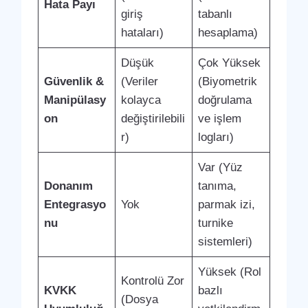
Hata Payı
giriş
tabanlı
hataları)
hesaplama)
Düşük
Çok Yüksek
Güvenlik &
(Veriler
(Biyometrik
Manipülasy
kolayca
doğrulama
on
değiştirilebili
ve işlem
r)
logları)
Var (Yüz
Donanım
tanıma,
Entegrasyo
Yok
parmak izi,
nu
turnike
sistemleri)
Yüksek (Rol
Kontrolü Zor
KVKK
bazlı
(Dosya