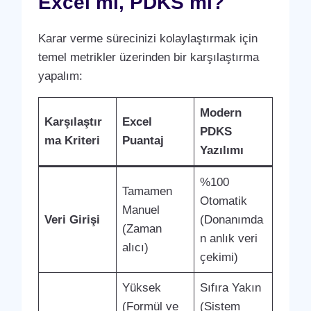
Excel mi, PDKS mi?
Karar verme sürecinizi kolaylaştırmak için
temel metrikler üzerinden bir karşılaştırma
yapalım:
Modern
Karşılaştır
Excel
PDKS
ma Kriteri
Puantaj
Yazılımı
%100
Tamamen
Otomatik
Manuel
Veri Girişi
(Donanımda
(Zaman
n anlık veri
alıcı)
çekimi)
Yüksek
Sıfıra Yakın
(Formül ve
(Sistem