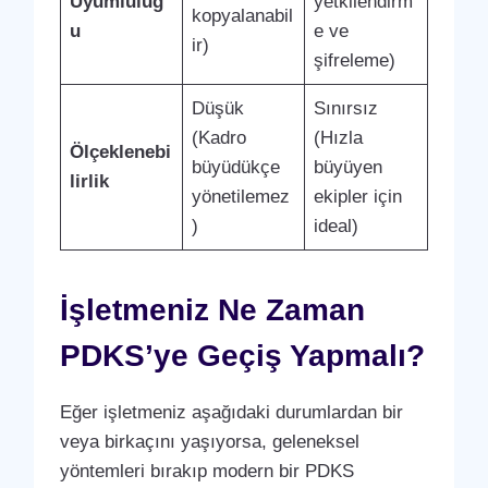
Uyumluluğ
yetkilendirm
kopyalanabil
u
e ve
ir)
şifreleme)
Düşük
Sınırsız
(Kadro
(Hızla
Ölçeklenebi
büyüdükçe
büyüyen
lirlik
yönetilemez
ekipler için
)
ideal)
İşletmeniz Ne Zaman
PDKS’ye Geçiş Yapmalı?
Eğer işletmeniz aşağıdaki durumlardan bir
veya birkaçını yaşıyorsa, geleneksel
yöntemleri bırakıp modern bir PDKS