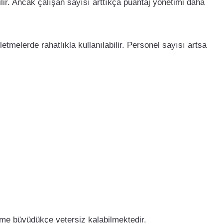
ilir. Ancak çalışan sayısı arttıkça puantaj yönetimi daha
etmelerde rahatlıkla kullanılabilir. Personel sayısı artsa
.
etme büyüdükçe yetersiz kalabilmektedir.