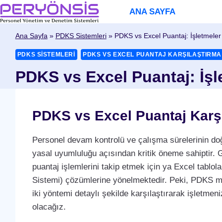
Skip
ANA SAYFA
to
content
Ana Sayfa
»
PDKS Sistemleri
»
PDKS vs Excel Puantaj: İşletmeler
PDKS SISTEMLERI
PDKS VS EXCEL PUANTAJ KARŞILAŞTIRMA
PDKS vs Excel Puantaj: İşl
PDKS vs Excel Puantaj Karşı
Personel devam kontrolü ve çalışma sürelerinin doğru
yasal uyumluluğu açısından kritik öneme sahiptir. 
puantaj işlemlerini takip etmek için ya Excel tabl
Sistemi) çözümlerine yönelmektedir. Peki, PDKS mi
iki yöntemi detaylı şekilde karşılaştırarak işletme
olacağız.