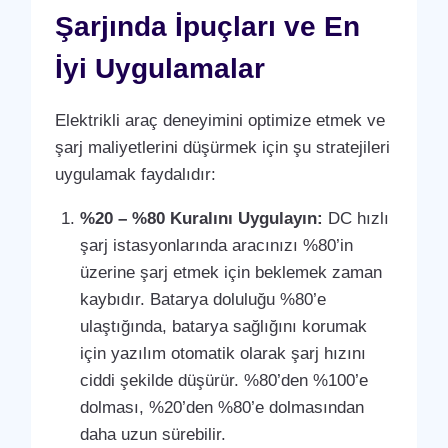
Şarjında İpuçları ve En
İyi Uygulamalar
Elektrikli araç deneyimini optimize etmek ve
şarj maliyetlerini düşürmek için şu stratejileri
uygulamak faydalıdır:
%20 – %80 Kuralını Uygulayın:
DC hızlı
şarj istasyonlarında aracınızı %80’in
üzerine şarj etmek için beklemek zaman
kaybıdır. Batarya doluluğu %80’e
ulaştığında, batarya sağlığını korumak
için yazılım otomatik olarak şarj hızını
ciddi şekilde düşürür. %80’den %100’e
dolması, %20’den %80’e dolmasından
daha uzun sürebilir.