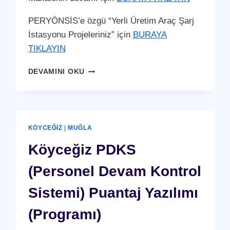
PERYÖNSİS’e özgü “Yerli Üretim Araç Şarj
İstasyonu Projeleriniz” için
BURAYA
TIKLAYIN
KÖYCEĞIZ
DEVAMINI OKU
ARAÇ
ŞARJ
İSTASYONU
(YERLI
ÜRETIM)
KÖYCEĞIZ
|
MUĞLA
Köyceğiz PDKS
(Personel Devam Kontrol
Sistemi) Puantaj Yazılımı
(Programı)