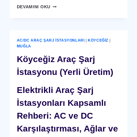
KÖYCEĞIZ
DEVAMINI OKU
X-
RAY
GÜVENLIK
CIHAZI
AC/DC ARAÇ ŞARJ İSTASYONLARI
|
KÖYCEĞIZ
|
MUĞLA
Köyceğiz Araç Şarj
İstasyonu (Yerli Üretim)
Elektrikli Araç Şarj
İstasyonları Kapsamlı
Rehberi: AC ve DC
Karşılaştırması, Ağlar ve