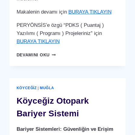
Makalenin devamı için
BURAYA TIKLAYIN
PERYÖNSİS’e özgü “PDKS ( Puantaj )
Yazılımı ( Programı ) Projeleriniz” için
BURAYA TIKLAYIN
KÖYCEĞIZ
DEVAMINI OKU
PDKS
(PERSONEL
DEVAM
KONTROL
SISTEMI)
KÖYCEĞIZ
|
MUĞLA
PUANTAJ
YAZILIMI
Köyceğiz Otopark
(PROGRAMI)
Bariyer Sistemi
Bariyer Sistemleri: Güvenliğin ve Erişim