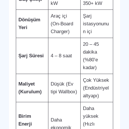
kW
350+ kW
Araç içi
Şarj
Dönüşüm
(On-Board
istasyonunu
Yeri
Charger)
n içi
20 – 45
dakika
Şarj Süresi
4 – 8 saat
(%80’e
kadar)
Çok Yüksek
Maliyet
Düşük (Ev
(Endüstriyel
(Kurulum)
tipi Wallbox)
altyapı)
Daha
Birim
yüksek
Daha
Enerji
(Hızlı
ekonomik