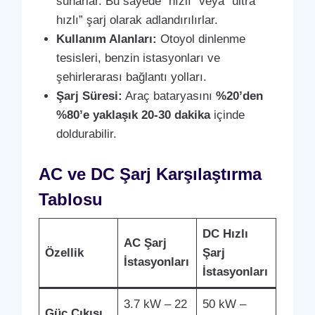
sunarlar. Bu sayede “hızlı” veya “ultra
hızlı” şarj olarak adlandırılırlar.
Kullanım Alanları:
Otoyol dinlenme
tesisleri, benzin istasyonları ve
şehirlerarası bağlantı yolları.
Şarj Süresi:
Araç bataryasını
%20’den
%80’e yaklaşık 20-30 dakika
içinde
doldurabilir.
AC ve DC Şarj Karşılaştırma
Tablosu
DC Hızlı
AC Şarj
Özellik
Şarj
İstasyonları
İstasyonları
3.7 kW – 22
50 kW –
Güç Çıkışı