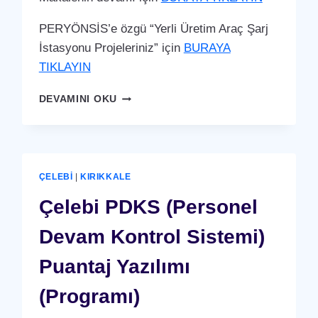
PERYÖNSİS’e özgü “Yerli Üretim Araç Şarj
İstasyonu Projeleriniz” için
BURAYA
TIKLAYIN
ÇELEBI
DEVAMINI OKU
ARAÇ
ŞARJ
İSTASYONU
(YERLI
ÜRETIM)
ÇELEBI
|
KIRIKKALE
Çelebi PDKS (Personel
Devam Kontrol Sistemi)
Puantaj Yazılımı
(Programı)