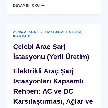
ÇELEBI
DEVAMINI OKU
X-
RAY
GÜVENLIK
CIHAZI
AC/DC ARAÇ ŞARJ İSTASYONLARI
|
ÇELEBI
|
KIRIKKALE
Çelebi Araç Şarj
İstasyonu (Yerli Üretim)
Elektrikli Araç Şarj
İstasyonları Kapsamlı
Rehberi: AC ve DC
Karşılaştırması, Ağlar ve