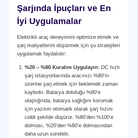
Şarjında İpuçları ve En
İyi Uygulamalar
Elektrikli araç deneyimini optimize etmek ve
şarj maliyetlerini düşürmek için şu stratejileri
uygulamak faydalıdır:
%20 – %80 Kuralını Uygulayın:
DC hızlı
şarj istasyonlarında aracınızı %80’in
üzerine şarj etmek için beklemek zaman
kaybıdır. Batarya doluluğu %80’e
ulaştığında, batarya sağlığını korumak
için yazılım otomatik olarak şarj hızını
ciddi şekilde düşürür. %80’den %100’e
dolması, %20’den %80’e dolmasından
daha uzun sürebilir.