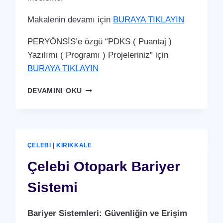
Makalenin devamı için
BURAYA TIKLAYIN
PERYÖNSİS’e özgü “PDKS ( Puantaj )
Yazılımı ( Programı ) Projeleriniz” için
BURAYA TIKLAYIN
ÇELEBI
DEVAMINI OKU
PDKS
(PERSONEL
DEVAM
KONTROL
SISTEMI)
ÇELEBI
|
KIRIKKALE
PUANTAJ
YAZILIMI
Çelebi Otopark Bariyer
(PROGRAMI)
Sistemi
Bariyer Sistemleri: Güvenliğin ve Erişim