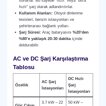
sunarlar. Bu sayede “hızlı” veya “ultra
hızlı” şarj olarak adlandırılırlar.
Kullanım Alanları:
Otoyol dinlenme
tesisleri, benzin istasyonları ve
şehirlerarası bağlantı yolları.
Şarj Süresi:
Araç bataryasını
%20’den
%80’e yaklaşık 20-30 dakika
içinde
doldurabilir.
AC ve DC Şarj Karşılaştırma
Tablosu
DC Hızlı
AC Şarj
Özellik
Şarj
İstasyonları
İstasyonları
3.7 kW – 22
50 kW –
Güç Çıkışı