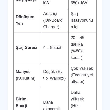
kW
350+ kW
Araç içi
Şarj
Dönüşüm
(On-Board
istasyonunu
Yeri
Charger)
n içi
20 – 45
dakika
Şarj Süresi
4 – 8 saat
(%80’e
kadar)
Çok Yüksek
Maliyet
Düşük (Ev
(Endüstriyel
(Kurulum)
tipi Wallbox)
altyapı)
Daha
Birim
yüksek
Daha
Enerji
(Hızlı
ekonomik