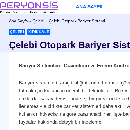
Skip
ANA SAYFA
to
content
Ana Sayfa
»
Çelebi
»
Çelebi Otopark Bariyer Sistemi
ÇELEBI
KIRIKKALE
Çelebi Otopark Bariyer Sis
Bariyer Sistemleri: Güvenliğin ve Erişim Kontro
Bariyer sistemleri, araç trafiğini kontrol etmek, güve
tutmak için kullanılan önemli bir teknolojidir. Bu si
otellerde, sanayi tesislerinde, şehir girişlerinde ve 
ilerlemesiyle birlikte bariyer sistemleri daha akıllı v
kullanıcı ihtiyaçlarına göre tasarlanabilirler. İşte b
faydalar hakkında detaylı bir inceleme: