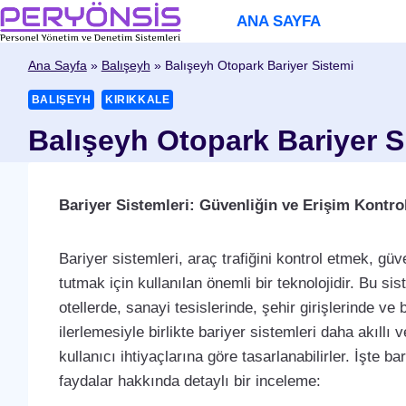
Skip
ANA SAYFA
to
content
Ana Sayfa
»
Balışeyh
»
Balışeyh Otopark Bariyer Sistemi
BALIŞEYH
KIRIKKALE
Balışeyh Otopark Bariyer S
Bariyer Sistemleri: Güvenliğin ve Erişim Kontro
Bariyer sistemleri, araç trafiğini kontrol etmek, güve
tutmak için kullanılan önemli bir teknolojidir. Bu si
otellerde, sanayi tesislerinde, şehir girişlerinde ve 
ilerlemesiyle birlikte bariyer sistemleri daha akıllı v
kullanıcı ihtiyaçlarına göre tasarlanabilirler. İşte b
faydalar hakkında detaylı bir inceleme: