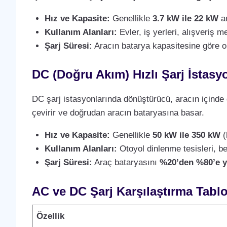
Hız ve Kapasite:
Genellikle
3.7 kW ile 22 kW
ar
Kullanım Alanları:
Evler, iş yerleri, alışveriş m
Şarj Süresi:
Aracın batarya kapasitesine göre 
DC (Doğru Akım) Hızlı Şarj İstasyo
DC şarj istasyonlarında dönüştürücü, aracın içinde 
çevirir ve doğrudan aracın bataryasına basar.
Hız ve Kapasite:
Genellikle
50 kW ile 350 kW
(
Kullanım Alanları:
Otoyol dinlenme tesisleri, ben
Şarj Süresi:
Araç bataryasını
%20’den %80’e y
AC ve DC Şarj Karşılaştırma Tabl
Özellik