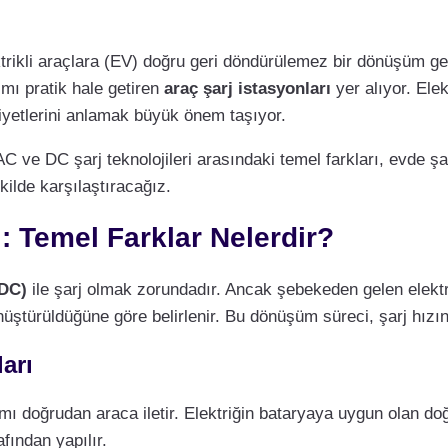
trikli araçlara (EV) doğru geri döndürülemez bir dönüşüm ge
ımı pratik hale getiren
araç şarj istasyonları
yer alıyor. Elek
aliyetlerini anlamak büyük önem taşıyor.
AC ve DC şarj teknolojileri arasındaki temel farkları, evde şar
kilde karşılaştıracağız.
ı: Temel Farklar Nelerdir?
DC)
ile şarj olmak zorundadır. Ancak şebekeden gelen elekt
nüştürüldüğüne göre belirlenir. Bu dönüşüm süreci, şarj hızını
arı
kımı doğrudan araca iletir. Elektriğin bataryaya uygun olan d
fından yapılır.