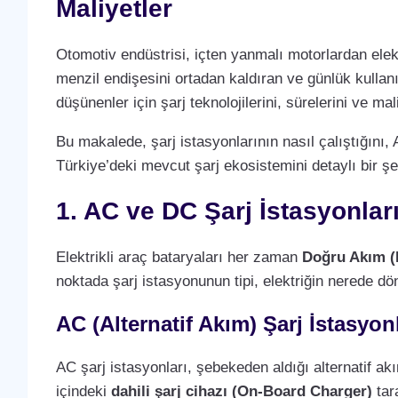
Maliyetler
Otomotiv endüstrisi, içten yanmalı motorlardan elek
menzil endişesini ortadan kaldıran ve günlük kullan
düşünenler için şarj teknolojilerini, sürelerini ve m
Bu makalede, şarj istasyonlarının nasıl çalıştığını, 
Türkiye’deki mevcut şarj ekosistemini detaylı bir şe
1. AC ve DC Şarj İstasyonlar
Elektrikli araç bataryaları her zaman
Doğru Akım (
noktada şarj istasyonunun tipi, elektriğin nerede dö
AC (Alternatif Akım) Şarj İstasyonl
AC şarj istasyonları, şebekeden aldığı alternatif a
içindeki
dahili şarj cihazı (On-Board Charger)
tara