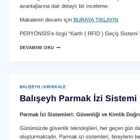
avantajlarına dair detaylı bir inceleme:
Makalenin devamı için
BURAYA TIKLAYIN
PERYÖNSİS’e özgü “Kartlı ( RFID ) Geçiş Sistemi P
BALIŞEYH
DEVAMINI OKU
KARTLI
(
RFID
)
GEÇIŞ
SISTEMI
BALIŞEYH
|
KIRIKKALE
Balışeyh Parmak İzi Sistemi
Parmak İzi Sistemleri: Güvenliği ve Kimlik Doğ
Günümüzde güvenlik teknolojileri, her geçen gün dah
oluşturmaktadır. Parmak izi sistemleri, bireylerin b