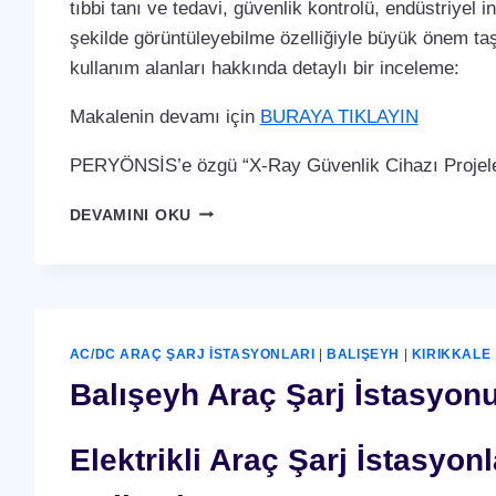
tıbbi tanı ve tedavi, güvenlik kontrolü, endüstriyel i
şekilde görüntüleyebilme özelliğiyle büyük önem taş
kullanım alanları hakkında detaylı bir inceleme:
Makalenin devamı için
BURAYA TIKLAYIN
PERYÖNSİS’e özgü “X-Ray Güvenlik Cihazı Projeler
BALIŞEYH
DEVAMINI OKU
X-
RAY
GÜVENLIK
CIHAZI
AC/DC ARAÇ ŞARJ İSTASYONLARI
|
BALIŞEYH
|
KIRIKKALE
Balışeyh Araç Şarj İstasyonu
Elektrikli Araç Şarj İstasyo