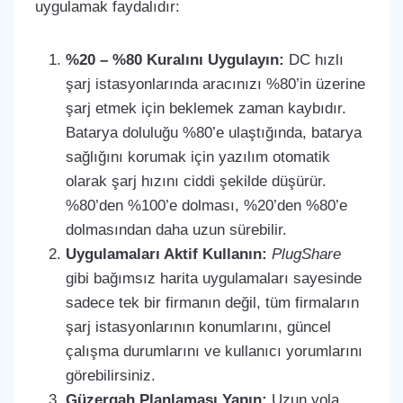
uygulamak faydalıdır:
%20 – %80 Kuralını Uygulayın:
DC hızlı
şarj istasyonlarında aracınızı %80’in üzerine
şarj etmek için beklemek zaman kaybıdır.
Batarya doluluğu %80’e ulaştığında, batarya
sağlığını korumak için yazılım otomatik
olarak şarj hızını ciddi şekilde düşürür.
%80’den %100’e dolması, %20’den %80’e
dolmasından daha uzun sürebilir.
Uygulamaları Aktif Kullanın:
PlugShare
gibi bağımsız harita uygulamaları sayesinde
sadece tek bir firmanın değil, tüm firmaların
şarj istasyonlarının konumlarını, güncel
çalışma durumlarını ve kullanıcı yorumlarını
görebilirsiniz.
Güzergah Planlaması Yapın:
Uzun yola