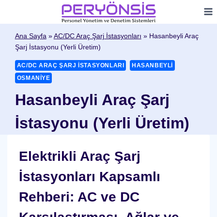
Skip
to
content
Ana Sayfa
»
AC/DC Araç Şarj İstasyonları
»
Hasanbeyli Araç
Şarj İstasyonu (Yerli Üretim)
AC/DC ARAÇ ŞARJ İSTASYONLARI
HASANBEYLI
OSMANIYE
Hasanbeyli Araç Şarj
İstasyonu (Yerli Üretim)
Elektrikli Araç Şarj
İstasyonları Kapsamlı
Rehberi: AC ve DC