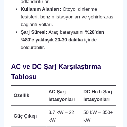
adlandırılırlar.
Kullanım Alanları:
Otoyol dinlenme
tesisleri, benzin istasyonları ve şehirlerarası
bağlantı yolları.
Şarj Süresi:
Araç bataryasını
%20’den
%80’e yaklaşık 20-30 dakika
içinde
doldurabilir.
AC ve DC Şarj Karşılaştırma
Tablosu
AC Şarj
DC Hızlı Şarj
Özellik
İstasyonları
İstasyonları
3.7 kW – 22
50 kW – 350+
Güç Çıkışı
kW
kW