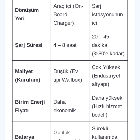
Araç içi (On-
Şarj
Dönüşüm
Board
istasyonunun
Yeri
Charger)
içi
20 – 45
Şarj Süresi
4 – 8 saat
dakika
(%80’e kadar)
Çok Yüksek
Maliyet
Düşük (Ev
(Endüstriyel
(Kurulum)
tipi Wallbox)
altyapı)
Daha yüksek
Birim Enerji
Daha
(Hızlı hizmet
Fiyatı
ekonomik
bedeli)
Sürekli
Günlük
Batarya
kullanımda