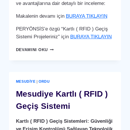
ve avantajlarına dair detaylı bir inceleme:
Makalenin devamı için
BURAYA TIKLAYIN
PERYÖNSİS’e özgü “Kartlı ( RFID ) Geçiş
Sistemi Projeleriniz” için
BURAYA TIKLAYIN
KUMRU
DEVAMINI OKU
KARTLI
(
RFID
)
GEÇIŞ
MESUDIYE
|
ORDU
SISTEMI
Mesudiye Kartlı ( RFID )
Geçiş Sistemi
Kartlı ( RFID ) Geçiş Sistemleri: Güvenliği
ve Erişim Kontrolünü Sağlayan Teknolojik