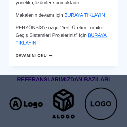
yönelik çözümler sunmaktadır.
Makalenin devamı için
BURAYA TIKLAYIN
PERYÖNSİS’e özgü “Yerli Üretim Turnike
Geçiş Sistemleri Projeleriniz” için
BURAYA
TIKLAYIN
SERINHISAR
DEVAMINI OKU
TURNIKE
GEÇIŞ
SISTEMI
REFERANSLARIMIZDAN BAZILARI