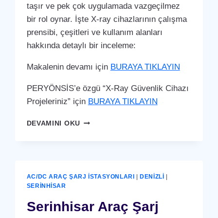
taşır ve pek çok uygulamada vazgeçilmez
bir rol oynar. İşte X-ray cihazlarının çalışma
prensibi, çeşitleri ve kullanım alanları
hakkında detaylı bir inceleme:
Makalenin devamı için
BURAYA TIKLAYIN
PERYÖNSİS’e özgü “X-Ray Güvenlik Cihazı
Projeleriniz” için
BURAYA TIKLAYIN
SERINHISAR
DEVAMINI OKU
X-
RAY
GÜVENLIK
CIHAZI
AC/DC ARAÇ ŞARJ İSTASYONLARI
|
DENIZLI
|
SERINHISAR
Serinhisar Araç Şarj