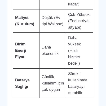
kadar)
Çok Yüksek
Maliyet
Düşük (Ev
(Endüstriyel
(Kurulum)
tipi Wallbox)
altyapı)
Daha
Birim
yüksek
Daha
Enerji
(Hızlı
ekonomik
Fiyatı
hizmet
bedeli)
Sürekli
Günlük
Batarya
kullanımda
kullanım için
Sağlığı
bataryayı
çok uygun
ısıtabilir