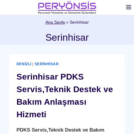
Skip
to
content
Ana Sayfa
»
Serinhisar
Serinhisar
DENIZLI
|
SERINHISAR
Serinhisar PDKS
Servis,Teknik Destek ve
Bakım Anlaşması
Hizmeti
PDKS Servis,Teknik Destek ve Bakım