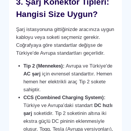
3. Şarj Konektör Tipleri:
Hangisi Size Uygun?
Şarj istasyonuna gittiğinizde aracınıza uygun
kabloyu veya soketi seçmeniz gerekir.
Coğrafyaya göre standartlar değişse de
Türkiye’de Avrupa standartları geçerlidir.
Tip 2 (Mennekes):
Avrupa ve Türkiye’de
AC şarj
için evrensel standarttır. Hemen
hemen her elektrikli araç Tip 2 sokete
sahiptir.
CCS (Combined Charging System):
Türkiye ve Avrupa’daki standart
DC hızlı
şarj
soketidir. Tip 2 soketinin altına iki
ekstra güçlü DC pininin eklenmesiyle
oluşur. Togg, Tesla (Avrupa versiyonları),