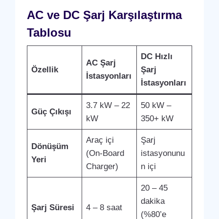
AC ve DC Şarj Karşılaştırma
Tablosu
DC Hızlı
AC Şarj
Özellik
Şarj
İstasyonları
İstasyonları
3.7 kW – 22
50 kW –
Güç Çıkışı
kW
350+ kW
Araç içi
Şarj
Dönüşüm
(On-Board
istasyonunu
Yeri
Charger)
n içi
20 – 45
dakika
Şarj Süresi
4 – 8 saat
(%80’e