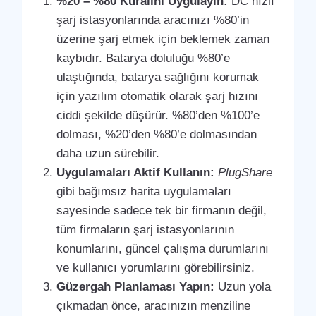
%20 – %80 Kuralını Uygulayın:
DC hızlı
şarj istasyonlarında aracınızı %80’in
üzerine şarj etmek için beklemek zaman
kaybıdır. Batarya doluluğu %80’e
ulaştığında, batarya sağlığını korumak
için yazılım otomatik olarak şarj hızını
ciddi şekilde düşürür. %80’den %100’e
dolması, %20’den %80’e dolmasından
daha uzun sürebilir.
Uygulamaları Aktif Kullanın:
PlugShare
gibi bağımsız harita uygulamaları
sayesinde sadece tek bir firmanın değil,
tüm firmaların şarj istasyonlarının
konumlarını, güncel çalışma durumlarını
ve kullanıcı yorumlarını görebilirsiniz.
Güzergah Planlaması Yapın:
Uzun yola
çıkmadan önce, aracınızın menziline