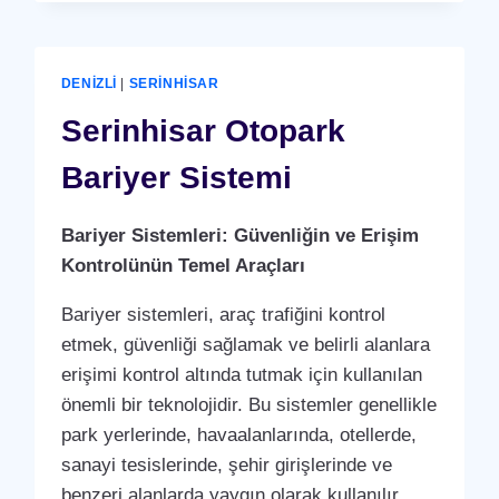
(PERSONEL
DEVAM
KONTROL
SISTEMI)
DENIZLI
|
SERINHISAR
PUANTAJ
YAZILIMI
Serinhisar Otopark
(PROGRAMI)
Bariyer Sistemi
Bariyer Sistemleri: Güvenliğin ve Erişim
Kontrolünün Temel Araçları
Bariyer sistemleri, araç trafiğini kontrol
etmek, güvenliği sağlamak ve belirli alanlara
erişimi kontrol altında tutmak için kullanılan
önemli bir teknolojidir. Bu sistemler genellikle
park yerlerinde, havaalanlarında, otellerde,
sanayi tesislerinde, şehir girişlerinde ve
benzeri alanlarda yaygın olarak kullanılır.