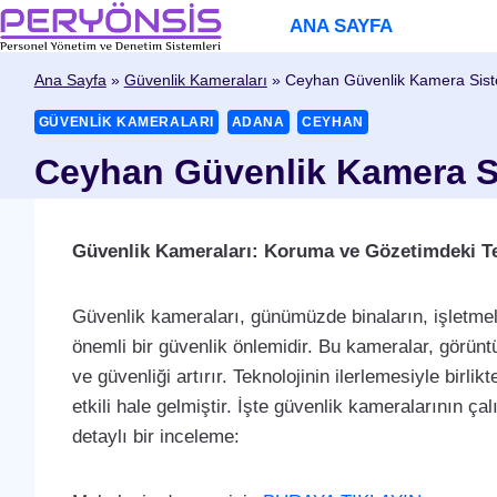
Skip
ANA SAYFA
to
content
Ana Sayfa
»
Güvenlik Kameraları
»
Ceyhan Güvenlik Kamera Sist
GÜVENLIK KAMERALARI
ADANA
CEYHAN
Ceyhan Güvenlik Kamera S
Güvenlik Kameraları: Koruma ve Gözetimdeki Te
Güvenlik kameraları, günümüzde binaların, işletmel
önemli bir güvenlik önlemidir. Bu kameralar, görüntü
ve güvenliği artırır. Teknolojinin ilerlemesiyle birl
etkili hale gelmiştir. İşte güvenlik kameralarının ça
detaylı bir inceleme: