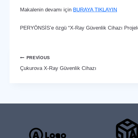
Makalenin devamı için
BURAYA TIKLAYIN
PERYÖNSİS’e özgü “X-Ray Güvenlik Cihazı Projele
Yazı
PREVIOUS
Çukurova X-Ray Güvenlik Cihazı
gezinmesi