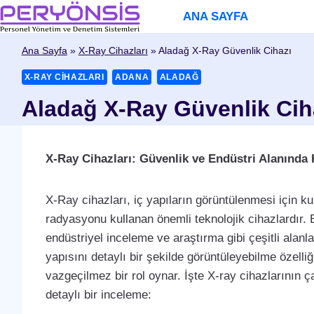
Skip
ANA SAYFA
to
content
Ana Sayfa
»
X-Ray Cihazları
»
Aladağ X-Ray Güvenlik Cihazı
X-RAY CIHAZLARI
ADANA
ALADAĞ
Aladağ X-Ray Güvenlik Cih
X-Ray Cihazları: Güvenlik ve Endüstri Alanında 
X-Ray cihazları, iç yapıların görüntülenmesi için ku
radyasyonu kullanan önemli teknolojik cihazlardır. Bu
endüstriyel inceleme ve araştırma gibi çeşitli alanla
yapısını detaylı bir şekilde görüntüleyebilme özel
vazgeçilmez bir rol oynar. İşte X-ray cihazlarının ç
detaylı bir inceleme: