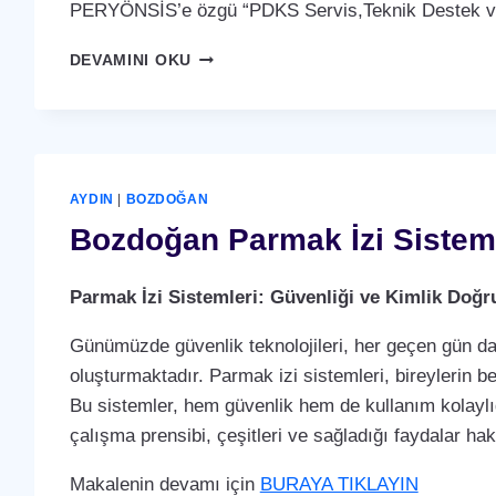
PERYÖNSİS’e özgü “PDKS Servis,Teknik Destek ve 
BOZDOĞAN
DEVAMINI OKU
PDKS
SERVIS,TEKNIK
DESTEK
VE
BAKIM
ANLAŞMASI
AYDIN
|
BOZDOĞAN
HIZMETI
Bozdoğan Parmak İzi Sistem
Parmak İzi Sistemleri: Güvenliği ve Kimlik Doğ
Günümüzde güvenlik teknolojileri, her geçen gün dah
oluşturmaktadır. Parmak izi sistemleri, bireylerin b
Bu sistemler, hem güvenlik hem de kullanım kolaylığ
çalışma prensibi, çeşitleri ve sağladığı faydalar ha
Makalenin devamı için
BURAYA TIKLAYIN