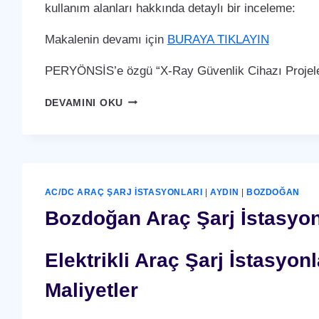
kullanım alanları hakkında detaylı bir inceleme:
Makalenin devamı için
BURAYA TIKLAYIN
PERYÖNSİS’e özgü “X-Ray Güvenlik Cihazı Projeler
BOZDOĞAN
DEVAMINI OKU
X-
RAY
GÜVENLIK
CIHAZI
AC/DC ARAÇ ŞARJ İSTASYONLARI
|
AYDIN
|
BOZDOĞAN
Bozdoğan Araç Şarj İstasyonu
Elektrikli Araç Şarj İstasyo
Maliyetler