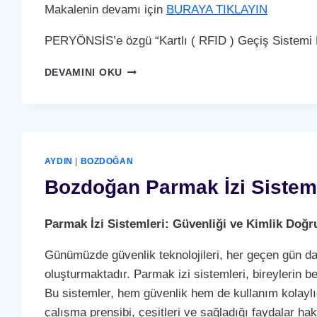
Makalenin devamı için
BURAYA TIKLAYIN
PERYÖNSİS’e özgü “Kartlı ( RFID ) Geçiş Sistemi P
BOZDOĞAN
DEVAMINI OKU
KARTLI
(
RFID
)
GEÇIŞ
SISTEMI
AYDIN
|
BOZDOĞAN
Bozdoğan Parmak İzi Sistem
Parmak İzi Sistemleri: Güvenliği ve Kimlik Doğ
Günümüzde güvenlik teknolojileri, her geçen gün dah
oluşturmaktadır. Parmak izi sistemleri, bireylerin b
Bu sistemler, hem güvenlik hem de kullanım kolaylığ
çalışma prensibi, çeşitleri ve sağladığı faydalar ha