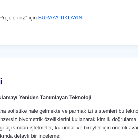
rojeleriniz” için
BURAYA TIKLAYIN
i
rulamayı Yeniden Tanımlayan Teknoloji
a sofistike hale gelmekte ve parmak izi sistemleri bu teknol
enzersiz biyometrik özelliklerini kullanarak kimlik doğrulama
ı açısından işletmeler, kurumlar ve bireyler için önemli avan
kkında detaylı bir inceleme: