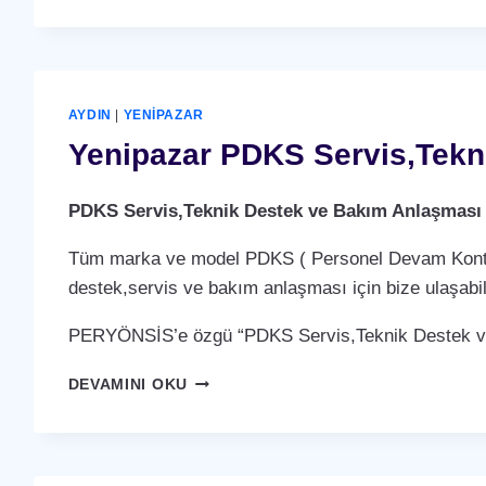
SERVIS,TEKNIK
DESTEK
VE
BAKIM
ANLAŞMASI
AYDIN
|
YENIPAZAR
HIZMETI
Yenipazar PDKS Servis,Tekn
PDKS Servis,Teknik Destek ve Bakım Anlaşması
Tüm marka ve model PDKS ( Personel Devam Kontrol 
destek,servis ve bakım anlaşması için bize ulaşabili
PERYÖNSİS’e özgü “PDKS Servis,Teknik Destek ve 
YENIPAZAR
DEVAMINI OKU
PDKS
SERVIS,TEKNIK
DESTEK
VE