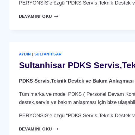
PERYÖNSİS’e özgü “PDKS Servis,Teknik Destek ve 
SÖKE
DEVAMINI OKU
PDKS
SERVIS,TEKNIK
DESTEK
VE
BAKIM
ANLAŞMASI
AYDIN
|
SULTANHISAR
HIZMETI
Sultanhisar PDKS Servis,Te
PDKS Servis,Teknik Destek ve Bakım Anlaşması
Tüm marka ve model PDKS ( Personel Devam Kontrol 
destek,servis ve bakım anlaşması için bize ulaşabili
PERYÖNSİS’e özgü “PDKS Servis,Teknik Destek ve 
SULTANHISAR
DEVAMINI OKU
PDKS