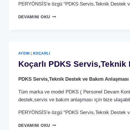
PERYÖNSİS’e özgü “PDKS Servis,Teknik Destek ve 
KARPUZLU
DEVAMINI OKU
PDKS
SERVIS,TEKNIK
DESTEK
VE
BAKIM
ANLAŞMASI
AYDIN
|
KOÇARLI
HIZMETI
Koçarlı PDKS Servis,Teknik
PDKS Servis,Teknik Destek ve Bakım Anlaşması
Tüm marka ve model PDKS ( Personel Devam Kontrol 
destek,servis ve bakım anlaşması için bize ulaşabili
PERYÖNSİS’e özgü “PDKS Servis,Teknik Destek ve 
KOÇARLI
DEVAMINI OKU