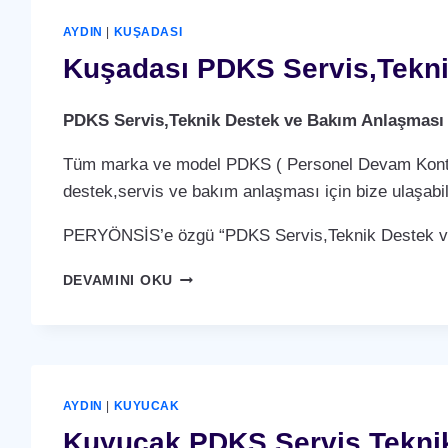
BAKIM
ANLAŞMASI
AYDIN
|
KUŞADASI
HIZMETI
Kuşadası PDKS Servis,Tekni
PDKS Servis,Teknik Destek ve Bakım Anlaşması
Tüm marka ve model PDKS ( Personel Devam Kontrol 
destek,servis ve bakım anlaşması için bize ulaşabili
PERYÖNSİS’e özgü “PDKS Servis,Teknik Destek ve 
KUŞADASI
DEVAMINI OKU
PDKS
SERVIS,TEKNIK
DESTEK
VE
BAKIM
ANLAŞMASI
AYDIN
|
KUYUCAK
HIZMETI
Kuyucak PDKS Servis,Teknik