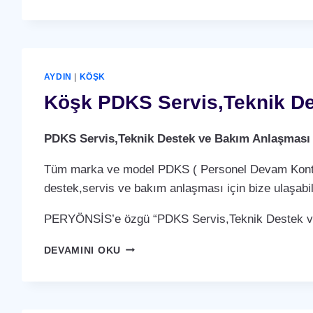
PDKS
SERVIS,TEKNIK
DESTEK
VE
BAKIM
ANLAŞMASI
AYDIN
|
KÖŞK
HIZMETI
Köşk PDKS Servis,Teknik De
PDKS Servis,Teknik Destek ve Bakım Anlaşması
Tüm marka ve model PDKS ( Personel Devam Kontrol 
destek,servis ve bakım anlaşması için bize ulaşabili
PERYÖNSİS’e özgü “PDKS Servis,Teknik Destek ve 
KÖŞK
DEVAMINI OKU
PDKS
SERVIS,TEKNIK
DESTEK
VE