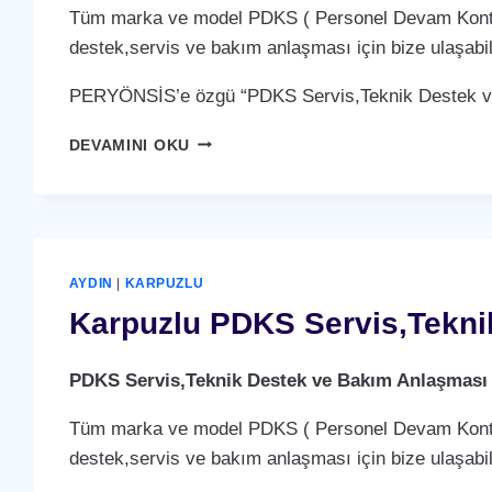
Tüm marka ve model PDKS ( Personel Devam Kontrol 
destek,servis ve bakım anlaşması için bize ulaşabili
PERYÖNSİS’e özgü “PDKS Servis,Teknik Destek ve 
NAZILLI
DEVAMINI OKU
PDKS
SERVIS,TEKNIK
DESTEK
VE
BAKIM
ANLAŞMASI
AYDIN
|
KARPUZLU
HIZMETI
Karpuzlu PDKS Servis,Tekni
PDKS Servis,Teknik Destek ve Bakım Anlaşması
Tüm marka ve model PDKS ( Personel Devam Kontrol 
destek,servis ve bakım anlaşması için bize ulaşabili