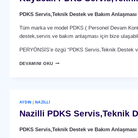
PDKS Servis,Teknik Destek ve Bakım Anlaşması
Tüm marka ve model PDKS ( Personel Devam Kontrol 
destek,servis ve bakım anlaşması için bize ulaşabili
PERYÖNSİS’e özgü “PDKS Servis,Teknik Destek ve 
KUYUCAK
DEVAMINI OKU
PDKS
SERVIS,TEKNIK
DESTEK
VE
BAKIM
ANLAŞMASI
AYDIN
|
NAZILLI
HIZMETI
Nazilli PDKS Servis,Teknik 
PDKS Servis,Teknik Destek ve Bakım Anlaşması