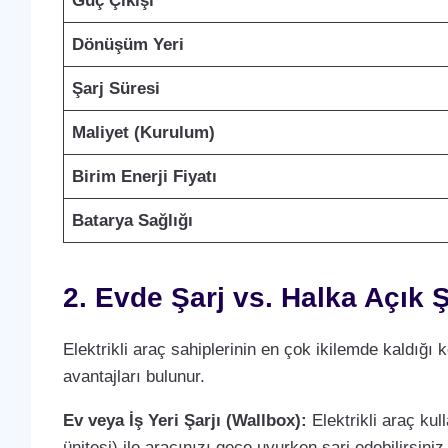
Güç Çıkışı
Dönüşüm Yeri
Şarj Süresi
Maliyet (Kurulum)
Birim Enerji Fiyatı
Batarya Sağlığı
2. Evde Şarj vs. Halka Açık Ş
Elektrikli araç sahiplerinin en çok ikilemde kaldığı 
avantajları bulunur.
Ev veya İş Yeri Şarjı (Wallbox):
Elektrikli araç ku
ünitesi) ile aracınızı gece uyurken şarj edebilirsini