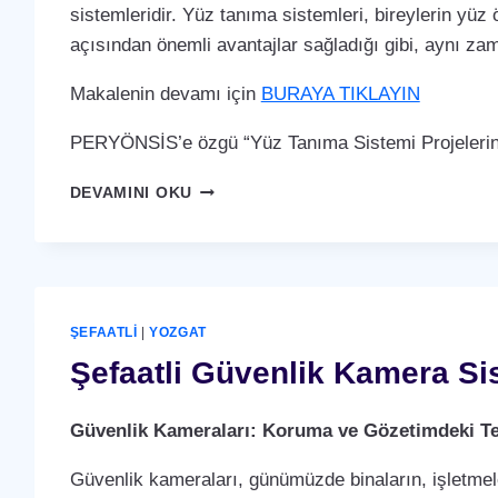
sistemleridir. Yüz tanıma sistemleri, bireylerin yüz 
açısından önemli avantajlar sağladığı gibi, aynı za
Makalenin devamı için
BURAYA TIKLAYIN
PERYÖNSİS’e özgü “Yüz Tanıma Sistemi Projelerin
ŞEFAATLI
DEVAMINI OKU
YÜZ
TANIMA
SISTEMI
ŞEFAATLI
|
YOZGAT
Şefaatli Güvenlik Kamera Si
Güvenlik Kameraları: Koruma ve Gözetimdeki Te
Güvenlik kameraları, günümüzde binaların, işletmele