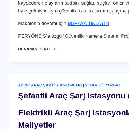
kaydederek olayların takibini sağlar, suçları önler ve
hale gelmiştir. İşte güvenlik kameralarının çalışma p
Makalenin devamı için
BURAYA TIKLAYIN
PERYÖNSİS’e özgü “Güvenlik Kamera Sistemi Proje
ŞEFAATLI
DEVAMINI OKU
GÜVENLIK
KAMERA
SISTEMI
AC/DC ARAÇ ŞARJ İSTASYONLARI
|
ŞEFAATLI
|
YOZGAT
Şefaatli Araç Şarj İstasyonu 
Elektrikli Araç Şarj İstasyo
Maliyetler