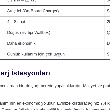
3.7 kW – 22 kW
5
Araç içi (On-Board Charger)
Ş
4 – 8 saat
2
Düşük (Ev tipi Wallbox)
Ç
Daha ekonomik
D
Günlük kullanım için çok uygun
S
arj İstasyonları
konulardan biri de şarjı nerede yapacaklarıdır. Maliyet ve pr
llanımının en ekonomik yoludur. Evinize kurduracağınız
7.4 
z. Gece tarifeli elektrik aboneliği kullanıldığında, kilometre