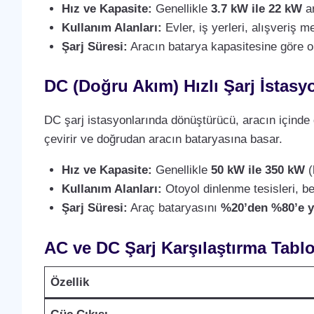
Hız ve Kapasite:
Genellikle
3.7 kW ile 22 kW
ar
Kullanım Alanları:
Evler, iş yerleri, alışveriş m
Şarj Süresi:
Aracın batarya kapasitesine göre 
DC (Doğru Akım) Hızlı Şarj İstasyo
DC şarj istasyonlarında dönüştürücü, aracın içinde 
çevirir ve doğrudan aracın bataryasına basar.
Hız ve Kapasite:
Genellikle
50 kW ile 350 kW
(
Kullanım Alanları:
Otoyol dinlenme tesisleri, ben
Şarj Süresi:
Araç bataryasını
%20’den %80’e y
AC ve DC Şarj Karşılaştırma Tabl
Özellik