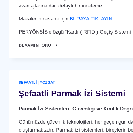
avantajlarına dair detaylı bir inceleme:
Makalenin devamı için
BURAYA TIKLAYIN
PERYÖNSİS’e özgü “Kartlı ( RFID ) Geçiş Sistemi P
ŞEFAATLI
DEVAMINI OKU
KARTLI
(
RFID
)
GEÇIŞ
SISTEMI
ŞEFAATLI
|
YOZGAT
Şefaatli Parmak İzi Sistemi
Parmak İzi Sistemleri: Güvenliği ve Kimlik Doğ
Günümüzde güvenlik teknolojileri, her geçen gün dah
oluşturmaktadır. Parmak izi sistemleri, bireylerin b