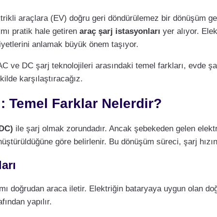
trikli araçlara (EV) doğru geri döndürülemez bir dönüşüm ge
ımı pratik hale getiren
araç şarj istasyonları
yer alıyor. Elek
aliyetlerini anlamak büyük önem taşıyor.
AC ve DC şarj teknolojileri arasındaki temel farkları, evde şar
kilde karşılaştıracağız.
ı: Temel Farklar Nelerdir?
DC)
ile şarj olmak zorundadır. Ancak şebekeden gelen elekt
nüştürüldüğüne göre belirlenir. Bu dönüşüm süreci, şarj hızını
arı
kımı doğrudan araca iletir. Elektriğin bataryaya uygun olan d
fından yapılır.