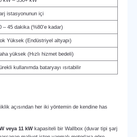
0 kW – 350+ kW
arj istasyonunun içi
0 – 45 dakika (%80’e kadar)
ok Yüksek (Endüstriyel altyapı)
aha yüksek (Hızlı hizmet bedeli)
ürekli kullanımda bataryayı ısıtabilir
atiklik açısından her iki yöntemin de kendine has
kW veya 11 kW
kapasiteli bir Wallbox (duvar tipi şarj
de harcanan maliyet içten yanmalı motorlara göre