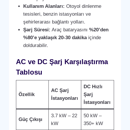
Kullanım Alanları:
Otoyol dinlenme
tesisleri, benzin istasyonları ve
şehirlerarası bağlantı yolları.
Şarj Süresi:
Araç bataryasını
%20’den
%80’e yaklaşık 20-30 dakika
içinde
doldurabilir.
AC ve DC Şarj Karşılaştırma
Tablosu
DC Hızlı
AC Şarj
Özellik
Şarj
İstasyonları
İstasyonları
3.7 kW – 22
50 kW –
Güç Çıkışı
kW
350+ kW