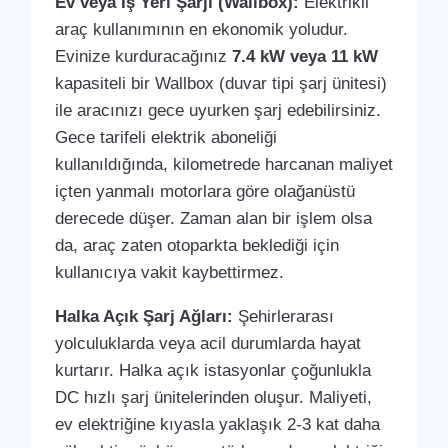
Ev veya İş Yeri Şarjı (Wallbox):
Elektrikli
araç kullanımının en ekonomik yoludur.
Evinize kurduracağınız
7.4 kW veya 11 kW
kapasiteli bir Wallbox (duvar tipi şarj ünitesi)
ile aracınızı gece uyurken şarj edebilirsiniz.
Gece tarifeli elektrik aboneliği
kullanıldığında, kilometrede harcanan maliyet
içten yanmalı motorlara göre olağanüstü
derecede düşer. Zaman alan bir işlem olsa
da, araç zaten otoparkta beklediği için
kullanıcıya vakit kaybettirmez.
Halka Açık Şarj Ağları:
Şehirlerarası
yolculuklarda veya acil durumlarda hayat
kurtarır. Halka açık istasyonlar çoğunlukla
DC hızlı şarj ünitelerinden oluşur. Maliyeti,
ev elektriğine kıyasla yaklaşık 2-3 kat daha