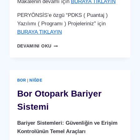
Makalenin devamı için
BURAYA TIKLAYIN
PERYÖNSİS’e özgü “PDKS ( Puantaj )
Yazılımı ( Programı ) Projeleriniz” için
BURAYA TIKLAYIN
BOR
DEVAMINI OKU
PDKS
(PERSONEL
DEVAM
KONTROL
SISTEMI)
BOR
|
NIĞDE
PUANTAJ
YAZILIMI
Bor Otopark Bariyer
(PROGRAMI)
Sistemi
Bariyer Sistemleri: Güvenliğin ve Erişim
Kontrolünün Temel Araçları