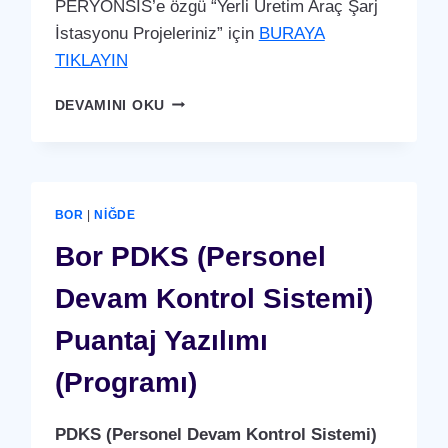
PERYÖNSİS’e özgü “Yerli Üretim Araç Şarj
İstasyonu Projeleriniz” için
BURAYA
TIKLAYIN
BOR
DEVAMINI OKU
ARAÇ
ŞARJ
İSTASYONU
(YERLI
ÜRETIM)
BOR
|
NIĞDE
Bor PDKS (Personel
Devam Kontrol Sistemi)
Puantaj Yazılımı
(Programı)
PDKS (Personel Devam Kontrol Sistemi)