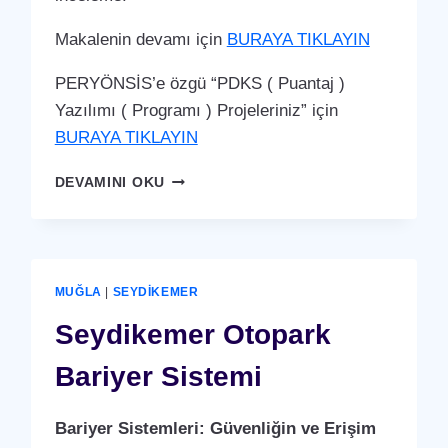
Makalenin devamı için
BURAYA TIKLAYIN
PERYÖNSİS’e özgü “PDKS ( Puantaj )
Yazılımı ( Programı ) Projeleriniz” için
BURAYA TIKLAYIN
SEYDIKEMER
DEVAMINI OKU
PDKS
(PERSONEL
DEVAM
KONTROL
SISTEMI)
MUĞLA
|
SEYDIKEMER
PUANTAJ
YAZILIMI
Seydikemer Otopark
(PROGRAMI)
Bariyer Sistemi
Bariyer Sistemleri: Güvenliğin ve Erişim