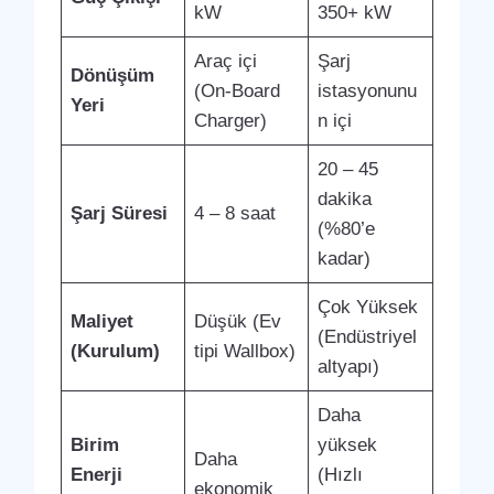
kW
350+ kW
Araç içi
Şarj
Dönüşüm
(On-Board
istasyonunu
Yeri
Charger)
n içi
20 – 45
dakika
Şarj Süresi
4 – 8 saat
(%80’e
kadar)
Çok Yüksek
Maliyet
Düşük (Ev
(Endüstriyel
(Kurulum)
tipi Wallbox)
altyapı)
Daha
Birim
yüksek
Daha
Enerji
(Hızlı
ekonomik