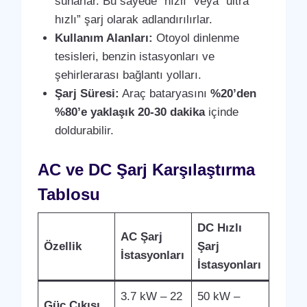
sunarlar. Bu sayede “hızlı” veya “ultra
hızlı” şarj olarak adlandırılırlar.
Kullanım Alanları:
Otoyol dinlenme
tesisleri, benzin istasyonları ve
şehirlerarası bağlantı yolları.
Şarj Süresi:
Araç bataryasını
%20’den
%80’e yaklaşık 20-30 dakika
içinde
doldurabilir.
AC ve DC Şarj Karşılaştırma
Tablosu
DC Hızlı
AC Şarj
Özellik
Şarj
İstasyonları
İstasyonları
3.7 kW – 22
50 kW –
Güç Çıkışı