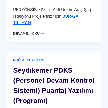
PERYÖNSİS’e özgü “Yerli Üretim Araç Şarj
İstasyonu Projeleriniz” için
BURAYA
TIKLAYIN
SEYDIKEMER
DEVAMINI OKU
ARAÇ
ŞARJ
İSTASYONU
(YERLI
ÜRETIM)
MUĞLA
|
SEYDIKEMER
Seydikemer PDKS
(Personel Devam Kontrol
Sistemi) Puantaj Yazılımı
(Programı)