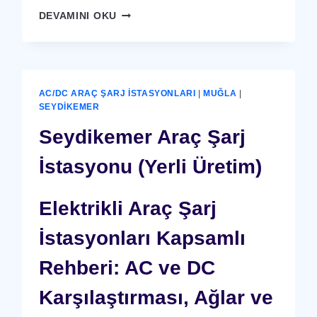
SEYDIKEMER
DEVAMINI OKU
X-
RAY
GÜVENLIK
CIHAZI
AC/DC ARAÇ ŞARJ İSTASYONLARI
|
MUĞLA
|
SEYDIKEMER
Seydikemer Araç Şarj
İstasyonu (Yerli Üretim)
Elektrikli Araç Şarj
İstasyonları Kapsamlı
Rehberi: AC ve DC
Karşılaştırması, Ağlar ve