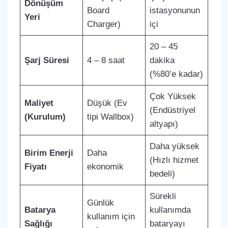
Dönüşüm
Board
istasyonunun
Yeri
Charger)
içi
20 – 45
Şarj Süresi
4 – 8 saat
dakika
(%80’e kadar)
Çok Yüksek
Maliyet
Düşük (Ev
(Endüstriyel
(Kurulum)
tipi Wallbox)
altyapı)
Daha yüksek
Birim Enerji
Daha
(Hızlı hizmet
Fiyatı
ekonomik
bedeli)
Sürekli
Günlük
Batarya
kullanımda
kullanım için
Sağlığı
bataryayı