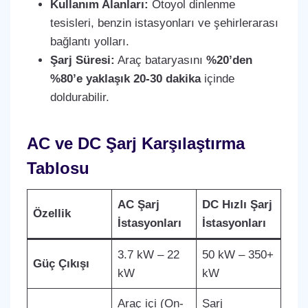
Kullanım Alanları:
Otoyol dinlenme
tesisleri, benzin istasyonları ve şehirlerarası
bağlantı yolları.
Şarj Süresi:
Araç bataryasını
%20’den
%80’e yaklaşık 20-30 dakika
içinde
doldurabilir.
AC ve DC Şarj Karşılaştırma
Tablosu
AC Şarj
DC Hızlı Şarj
Özellik
İstasyonları
İstasyonları
3.7 kW – 22
50 kW – 350+
Güç Çıkışı
kW
kW
Araç içi (On-
Şarj