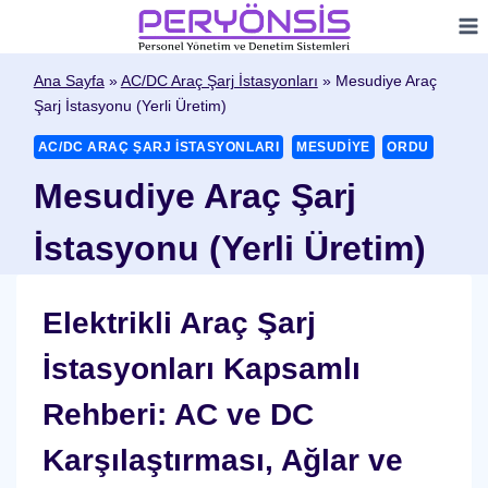
Skip
to
content
Ana Sayfa
»
AC/DC Araç Şarj İstasyonları
»
Mesudiye Araç
Şarj İstasyonu (Yerli Üretim)
AC/DC ARAÇ ŞARJ İSTASYONLARI
MESUDIYE
ORDU
Mesudiye Araç Şarj
İstasyonu (Yerli Üretim)
Elektrikli Araç Şarj
İstasyonları Kapsamlı
Rehberi: AC ve DC
Karşılaştırması, Ağlar ve