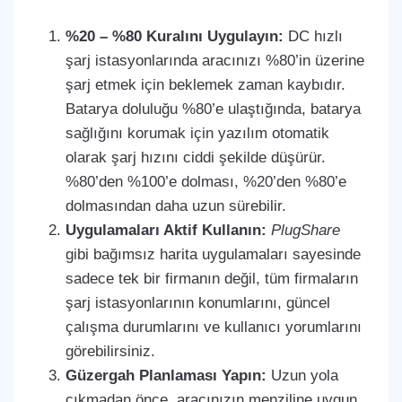
%20 – %80 Kuralını Uygulayın:
DC hızlı
şarj istasyonlarında aracınızı %80’in üzerine
şarj etmek için beklemek zaman kaybıdır.
Batarya doluluğu %80’e ulaştığında, batarya
sağlığını korumak için yazılım otomatik
olarak şarj hızını ciddi şekilde düşürür.
%80’den %100’e dolması, %20’den %80’e
dolmasından daha uzun sürebilir.
Uygulamaları Aktif Kullanın:
PlugShare
gibi bağımsız harita uygulamaları sayesinde
sadece tek bir firmanın değil, tüm firmaların
şarj istasyonlarının konumlarını, güncel
çalışma durumlarını ve kullanıcı yorumlarını
görebilirsiniz.
Güzergah Planlaması Yapın:
Uzun yola
çıkmadan önce, aracınızın menziline uygun