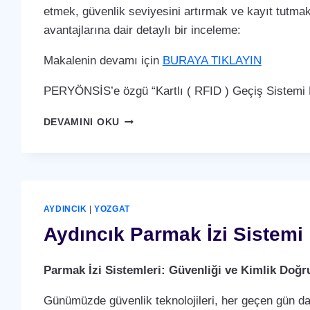
etmek, güvenlik seviyesini artırmak ve kayıt tutmak i
avantajlarına dair detaylı bir inceleme:
Makalenin devamı için
BURAYA TIKLAYIN
PERYÖNSİS’e özgü “Kartlı ( RFID ) Geçiş Sistemi P
AYDINCIK
DEVAMINI OKU
KARTLI
(
RFID
)
GEÇIŞ
SISTEMI
AYDINCIK
|
YOZGAT
Aydıncık Parmak İzi Sistemi
Parmak İzi Sistemleri: Güvenliği ve Kimlik Doğ
Günümüzde güvenlik teknolojileri, her geçen gün dah