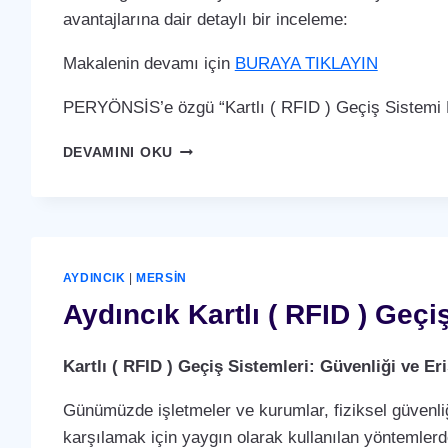
avantajlarına dair detaylı bir inceleme:
Makalenin devamı için
BURAYA TIKLAYIN
PERYÖNSİS’e özgü “Kartlı ( RFID ) Geçiş Sistemi P
AYDINCIK
DEVAMINI OKU
KARTLI
(
RFID
)
GEÇIŞ
SISTEMI
AYDINCIK
|
MERSIN
Aydıncık Kartlı ( RFID ) Geçi
Kartlı ( RFID ) Geçiş Sistemleri: Güvenliği ve 
Günümüzde işletmeler ve kurumlar, fiziksel güvenliğ
karşılamak için yaygın olarak kullanılan yöntemlerden 