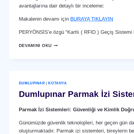
avantajlarına dair detaylı bir inceleme:
Makalenin devamı için
BURAYA TIKLAYIN
PERYÖNSİS’e özgü “Kartlı ( RFID ) Geçiş Sistemi P
DUMLUPINAR
DEVAMINI OKU
KARTLI
(
RFID
)
GEÇIŞ
SISTEMI
DUMLUPINAR
|
KÜTAHYA
Dumlupınar Parmak İzi Sist
Parmak İzi Sistemleri: Güvenliği ve Kimlik Doğ
Günümüzde güvenlik teknolojileri, her geçen gün dah
oluşturmaktadır. Parmak izi sistemleri, bireylerin b