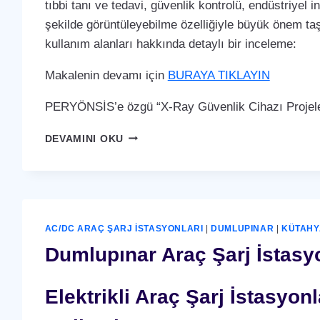
tıbbi tanı ve tedavi, güvenlik kontrolü, endüstriyel i
şekilde görüntüleyebilme özelliğiyle büyük önem taş
kullanım alanları hakkında detaylı bir inceleme:
Makalenin devamı için
BURAYA TIKLAYIN
PERYÖNSİS’e özgü “X-Ray Güvenlik Cihazı Projeler
DUMLUPINAR
DEVAMINI OKU
X-
RAY
GÜVENLIK
CIHAZI
AC/DC ARAÇ ŞARJ İSTASYONLARI
|
DUMLUPINAR
|
KÜTAHY
Dumlupınar Araç Şarj İstasyo
Elektrikli Araç Şarj İstasyo