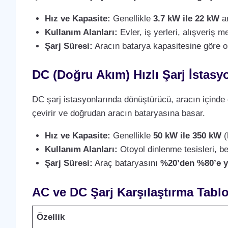
Hız ve Kapasite:
Genellikle
3.7 kW ile 22 kW
ar
Kullanım Alanları:
Evler, iş yerleri, alışveriş m
Şarj Süresi:
Aracın batarya kapasitesine göre 
DC (Doğru Akım) Hızlı Şarj İstasyo
DC şarj istasyonlarında dönüştürücü, aracın içinde 
çevirir ve doğrudan aracın bataryasına basar.
Hız ve Kapasite:
Genellikle
50 kW ile 350 kW
(
Kullanım Alanları:
Otoyol dinlenme tesisleri, ben
Şarj Süresi:
Araç bataryasını
%20’den %80’e y
AC ve DC Şarj Karşılaştırma Tabl
Özellik