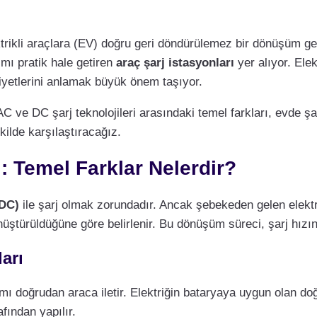
trikli araçlara (EV) doğru geri döndürülemez bir dönüşüm ge
ımı pratik hale getiren
araç şarj istasyonları
yer alıyor. Elek
aliyetlerini anlamak büyük önem taşıyor.
AC ve DC şarj teknolojileri arasındaki temel farkları, evde şar
kilde karşılaştıracağız.
ı: Temel Farklar Nelerdir?
DC)
ile şarj olmak zorundadır. Ancak şebekeden gelen elekt
nüştürüldüğüne göre belirlenir. Bu dönüşüm süreci, şarj hızını
arı
kımı doğrudan araca iletir. Elektriğin bataryaya uygun olan d
fından yapılır.