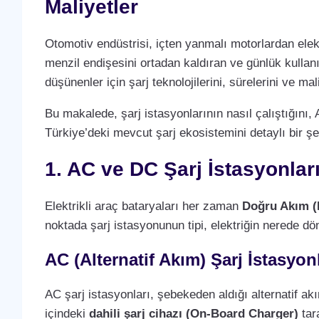
Maliyetler
Otomotiv endüstrisi, içten yanmalı motorlardan elek
menzil endişesini ortadan kaldıran ve günlük kullan
düşünenler için şarj teknolojilerini, sürelerini ve m
Bu makalede, şarj istasyonlarının nasıl çalıştığını, 
Türkiye’deki mevcut şarj ekosistemini detaylı bir şe
1. AC ve DC Şarj İstasyonlar
Elektrikli araç bataryaları her zaman
Doğru Akım (
noktada şarj istasyonunun tipi, elektriğin nerede dö
AC (Alternatif Akım) Şarj İstasyonl
AC şarj istasyonları, şebekeden aldığı alternatif a
içindeki
dahili şarj cihazı (On-Board Charger)
tara