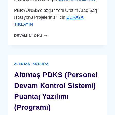
PERYÖNSİS’e özgü “Yerli Üretim Araç Şarj
İstasyonu Projeleriniz” için
BURAYA
TIKLAYIN
ALTINTAŞ
DEVAMINI OKU
ARAÇ
ŞARJ
İSTASYONU
(YERLI
ÜRETIM)
ALTINTAŞ
|
KÜTAHYA
Altıntaş PDKS (Personel
Devam Kontrol Sistemi)
Puantaj Yazılımı
(Programı)