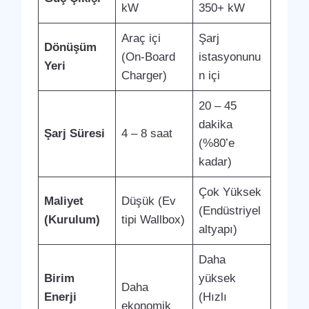
kW
350+ kW
Araç içi
Şarj
Dönüşüm
(On-Board
istasyonunu
Yeri
Charger)
n içi
20 – 45
dakika
Şarj Süresi
4 – 8 saat
(%80’e
kadar)
Çok Yüksek
Maliyet
Düşük (Ev
(Endüstriyel
(Kurulum)
tipi Wallbox)
altyapı)
Daha
Birim
yüksek
Daha
Enerji
(Hızlı
ekonomik