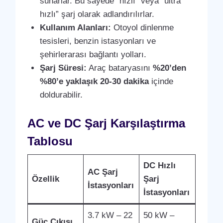
sunarlar. Bu sayede “hızlı” veya “ultra
hızlı” şarj olarak adlandırılırlar.
Kullanım Alanları:
Otoyol dinlenme
tesisleri, benzin istasyonları ve
şehirlerarası bağlantı yolları.
Şarj Süresi:
Araç bataryasını
%20’den
%80’e yaklaşık 20-30 dakika
içinde
doldurabilir.
AC ve DC Şarj Karşılaştırma
Tablosu
DC Hızlı
AC Şarj
Özellik
Şarj
İstasyonları
İstasyonları
3.7 kW – 22
50 kW –
Güç Çıkışı