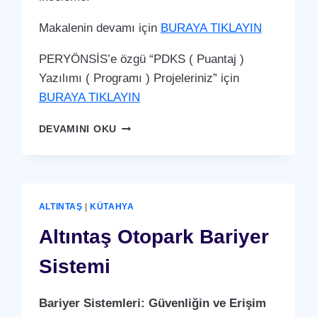
Makalenin devamı için
BURAYA TIKLAYIN
PERYÖNSİS’e özgü “PDKS ( Puantaj )
Yazılımı ( Programı ) Projeleriniz” için
BURAYA TIKLAYIN
ALTINTAŞ
DEVAMINI OKU
PDKS
(PERSONEL
DEVAM
KONTROL
SISTEMI)
ALTINTAŞ
|
KÜTAHYA
PUANTAJ
YAZILIMI
Altıntaş Otopark Bariyer
(PROGRAMI)
Sistemi
Bariyer Sistemleri: Güvenliğin ve Erişim