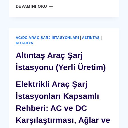
ALTINTAŞ
DEVAMINI OKU
X-
RAY
GÜVENLIK
CIHAZI
AC/DC ARAÇ ŞARJ İSTASYONLARI
|
ALTINTAŞ
|
KÜTAHYA
Altıntaş Araç Şarj
İstasyonu (Yerli Üretim)
Elektrikli Araç Şarj
İstasyonları Kapsamlı
Rehberi: AC ve DC
Karşılaştırması, Ağlar ve