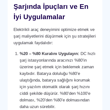
Şarjında İpuçları ve En
İyi Uygulamalar
Elektrikli araç deneyimini optimize etmek ve
şarj maliyetlerini düşürmek için şu stratejileri
uygulamak faydalıdır:
%20 – %80 Kuralını Uygulayın:
DC hızlı
şarj istasyonlarında aracınızı %80’in
üzerine şarj etmek için beklemek zaman
kaybıdır. Batarya doluluğu %80’e
ulaştığında, batarya sağlığını korumak
için yazılım otomatik olarak şarj hızını
ciddi şekilde düşürür. %80’den %100’e
dolması, %20’den %80’e dolmasından
daha uzun sürebilir.