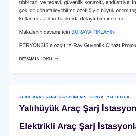
tıbbi tanı ve tedavi, güvenlik kontrolü, endüstriyel i
şekilde görüntüleyebilme özelliğiyle büyük önem taş
kullanım alanları hakkında detaylı bir inceleme:
Makalenin devamı için
BURAYA TIKLAYIN
PERYÖNSİS’e özgü “X-Ray Güvenlik Cihazı Projeler
YALIHÜYÜK
DEVAMINI OKU
X-
RAY
GÜVENLIK
CIHAZI
AC/DC ARAÇ ŞARJ İSTASYONLARI
|
KONYA
|
YALIHÜYÜK
Yalıhüyük Araç Şarj İstasyon
Elektrikli Araç Şarj İstasyo