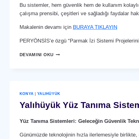
Bu sistemler, hem güvenlik hem de kullanım kolaylığ
çalışma prensibi, çeşitleri ve sağladığı faydalar ha
Makalenin devamı için
BURAYA TIKLAYIN
PERYÖNSİS’e özgü “Parmak İzi Sistemi Projelerini
YALIHÜYÜK
DEVAMINI OKU
PARMAK
İZI
SISTEMI
KONYA
|
YALIHÜYÜK
Yalıhüyük Yüz Tanıma Siste
Yüz Tanıma Sistemleri: Geleceğin Güvenlik Tekno
Günümüzde teknolojinin hızla ilerlemesiyle birlikte,