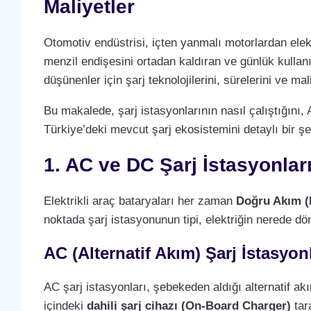
Maliyetler
Otomotiv endüstrisi, içten yanmalı motorlardan elek
menzil endişesini ortadan kaldıran ve günlük kullan
düşünenler için şarj teknolojilerini, sürelerini ve m
Bu makalede, şarj istasyonlarının nasıl çalıştığını, 
Türkiye’deki mevcut şarj ekosistemini detaylı bir şe
1. AC ve DC Şarj İstasyonlar
Elektrikli araç bataryaları her zaman
Doğru Akım (
noktada şarj istasyonunun tipi, elektriğin nerede dö
AC (Alternatif Akım) Şarj İstasyonl
AC şarj istasyonları, şebekeden aldığı alternatif a
içindeki
dahili şarj cihazı (On-Board Charger)
tara