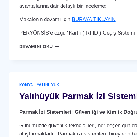
avantajlarına dair detaylı bir inceleme:
Makalenin devamı için
BURAYA TIKLAYIN
PERYÖNSİS’e özgü “Kartlı ( RFID ) Geçiş Sistemi P
YALIHÜYÜK
DEVAMINI OKU
KARTLI
(
RFID
)
GEÇIŞ
SISTEMI
KONYA
|
YALIHÜYÜK
Yalıhüyük Parmak İzi Sistem
Parmak İzi Sistemleri: Güvenliği ve Kimlik Doğ
Günümüzde güvenlik teknolojileri, her geçen gün dah
oluşturmaktadır. Parmak izi sistemleri, bireylerin b