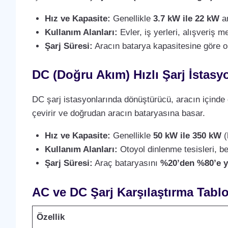
Hız ve Kapasite:
Genellikle
3.7 kW ile 22 kW
ar
Kullanım Alanları:
Evler, iş yerleri, alışveriş m
Şarj Süresi:
Aracın batarya kapasitesine göre 
DC (Doğru Akım) Hızlı Şarj İstasyo
DC şarj istasyonlarında dönüştürücü, aracın içinde 
çevirir ve doğrudan aracın bataryasına basar.
Hız ve Kapasite:
Genellikle
50 kW ile 350 kW
(
Kullanım Alanları:
Otoyol dinlenme tesisleri, ben
Şarj Süresi:
Araç bataryasını
%20’den %80’e y
AC ve DC Şarj Karşılaştırma Tabl
Özellik