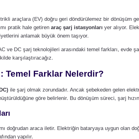
trikli araçlara (EV) doğru geri döndürülemez bir dönüşüm ge
ımı pratik hale getiren
araç şarj istasyonları
yer alıyor. Elek
aliyetlerini anlamak büyük önem taşıyor.
AC ve DC şarj teknolojileri arasındaki temel farkları, evde şar
kilde karşılaştıracağız.
ı: Temel Farklar Nelerdir?
DC)
ile şarj olmak zorundadır. Ancak şebekeden gelen elekt
nüştürüldüğüne göre belirlenir. Bu dönüşüm süreci, şarj hızını
arı
kımı doğrudan araca iletir. Elektriğin bataryaya uygun olan d
fından yapılır.