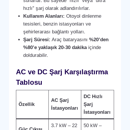
sunarlar. Bu sayede “hızlı” veya “ultra
hızlı” şarj olarak adlandırılırlar.
Kullanım Alanları:
Otoyol dinlenme
tesisleri, benzin istasyonları ve
şehirlerarası bağlantı yolları.
Şarj Süresi:
Araç bataryasını
%20’den
%80’e yaklaşık 20-30 dakika
içinde
doldurabilir.
AC ve DC Şarj Karşılaştırma
Tablosu
DC Hızlı
AC Şarj
Özellik
Şarj
İstasyonları
İstasyonları
3.7 kW – 22
50 kW –
Güç Çıkışı