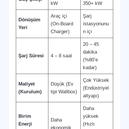
kW
350+ kW
Araç içi
Şarj
Dönüşüm
(On-Board
istasyonunu
Yeri
Charger)
n içi
20 – 45
dakika
Şarj Süresi
4 – 8 saat
(%80’e
kadar)
Çok Yüksek
Maliyet
Düşük (Ev
(Endüstriyel
(Kurulum)
tipi Wallbox)
altyapı)
Daha
Birim
yüksek
Daha
Enerji
(Hızlı
ekonomik