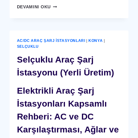
SELÇUKLU
DEVAMINI OKU
X-
RAY
GÜVENLIK
CIHAZI
AC/DC ARAÇ ŞARJ İSTASYONLARI
|
KONYA
|
SELÇUKLU
Selçuklu Araç Şarj
İstasyonu (Yerli Üretim)
Elektrikli Araç Şarj
İstasyonları Kapsamlı
Rehberi: AC ve DC
Karşılaştırması, Ağlar ve