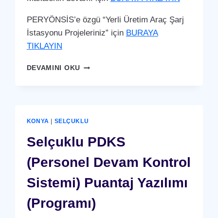
PERYÖNSİS’e özgü “Yerli Üretim Araç Şarj
İstasyonu Projeleriniz” için
BURAYA
TIKLAYIN
SELÇUKLU
DEVAMINI OKU
ARAÇ
ŞARJ
İSTASYONU
(YERLI
ÜRETIM)
KONYA
|
SELÇUKLU
Selçuklu PDKS
(Personel Devam Kontrol
Sistemi) Puantaj Yazılımı
(Programı)