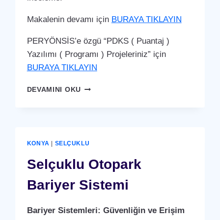
Makalenin devamı için
BURAYA TIKLAYIN
PERYÖNSİS’e özgü “PDKS ( Puantaj )
Yazılımı ( Programı ) Projeleriniz” için
BURAYA TIKLAYIN
SELÇUKLU
DEVAMINI OKU
PDKS
(PERSONEL
DEVAM
KONTROL
SISTEMI)
KONYA
|
SELÇUKLU
PUANTAJ
YAZILIMI
Selçuklu Otopark
(PROGRAMI)
Bariyer Sistemi
Bariyer Sistemleri: Güvenliğin ve Erişim