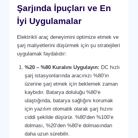
Şarjında İpuçları ve En
İyi Uygulamalar
Elektrikli araç deneyimini optimize etmek ve
şarj maliyetlerini düşürmek için şu stratejileri
uygulamak faydalıdır:
%20 – %80 Kuralını Uygulayın:
DC hızlı
şarj istasyonlarında aracınızı %80’in
üzerine şarj etmek için beklemek zaman
kaybıdır. Batarya doluluğu %80’e
ulaştığında, batarya sağlığını korumak
için yazılım otomatik olarak şarj hızını
ciddi şekilde düşürür. %80’den %100’e
dolması, %20’den %80’e dolmasından
daha uzun sürebilir.