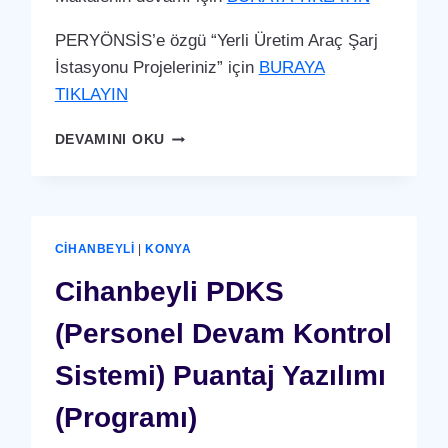
PERYÖNSİS’e özgü “Yerli Üretim Araç Şarj
İstasyonu Projeleriniz” için
BURAYA
TIKLAYIN
CIHANBEYLI
DEVAMINI OKU
ARAÇ
ŞARJ
İSTASYONU
(YERLI
ÜRETIM)
CIHANBEYLI
|
KONYA
Cihanbeyli PDKS
(Personel Devam Kontrol
Sistemi) Puantaj Yazılımı
(Programı)