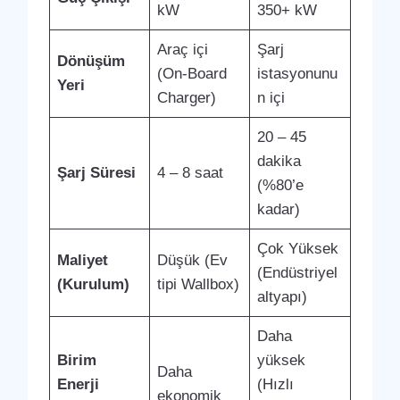
kW
350+ kW
Araç içi
Şarj
Dönüşüm
(On-Board
istasyonunu
Yeri
Charger)
n içi
20 – 45
dakika
Şarj Süresi
4 – 8 saat
(%80’e
kadar)
Çok Yüksek
Maliyet
Düşük (Ev
(Endüstriyel
(Kurulum)
tipi Wallbox)
altyapı)
Daha
Birim
yüksek
Daha
Enerji
(Hızlı
ekonomik