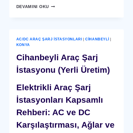
CIHANBEYLI
DEVAMINI OKU
X-
RAY
GÜVENLIK
CIHAZI
AC/DC ARAÇ ŞARJ İSTASYONLARI
|
CIHANBEYLI
|
KONYA
Cihanbeyli Araç Şarj
İstasyonu (Yerli Üretim)
Elektrikli Araç Şarj
İstasyonları Kapsamlı
Rehberi: AC ve DC
Karşılaştırması, Ağlar ve