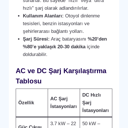
sunarlar. Bu sayede “hızlı” veya “ultra
hızlı” şarj olarak adlandırılırlar.
Kullanım Alanları:
Otoyol dinlenme
tesisleri, benzin istasyonları ve
şehirlerarası bağlantı yolları.
Şarj Süresi:
Araç bataryasını
%20’den
%80’e yaklaşık 20-30 dakika
içinde
doldurabilir.
AC ve DC Şarj Karşılaştırma
Tablosu
DC Hızlı
AC Şarj
Özellik
Şarj
İstasyonları
İstasyonları
3.7 kW – 22
50 kW –
Güç Çıkışı