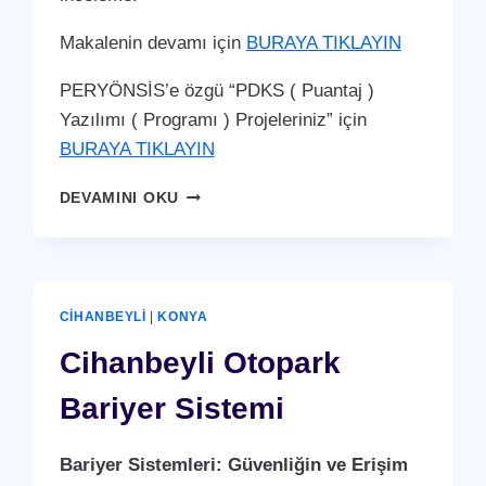
Makalenin devamı için
BURAYA TIKLAYIN
PERYÖNSİS’e özgü “PDKS ( Puantaj )
Yazılımı ( Programı ) Projeleriniz” için
BURAYA TIKLAYIN
CIHANBEYLI
DEVAMINI OKU
PDKS
(PERSONEL
DEVAM
KONTROL
SISTEMI)
CIHANBEYLI
|
KONYA
PUANTAJ
YAZILIMI
Cihanbeyli Otopark
(PROGRAMI)
Bariyer Sistemi
Bariyer Sistemleri: Güvenliğin ve Erişim