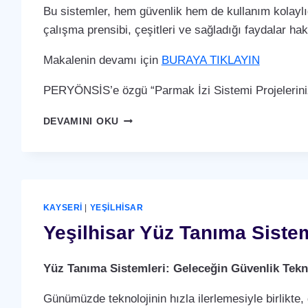
Bu sistemler, hem güvenlik hem de kullanım kolaylığ
çalışma prensibi, çeşitleri ve sağladığı faydalar ha
Makalenin devamı için
BURAYA TIKLAYIN
PERYÖNSİS’e özgü “Parmak İzi Sistemi Projelerini
YEŞILHISAR
DEVAMINI OKU
PARMAK
İZI
SISTEMI
KAYSERI
|
YEŞILHISAR
Yeşilhisar Yüz Tanıma Siste
Yüz Tanıma Sistemleri: Geleceğin Güvenlik Tekno
Günümüzde teknolojinin hızla ilerlemesiyle birlikte,