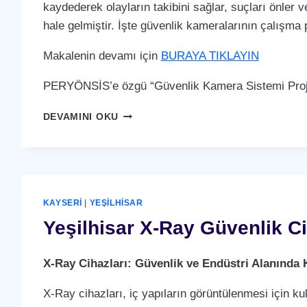
kaydederek olayların takibini sağlar, suçları önler ve
hale gelmiştir. İşte güvenlik kameralarının çalışma p
Makalenin devamı için
BURAYA TIKLAYIN
PERYÖNSİS’e özgü “Güvenlik Kamera Sistemi Proje
YEŞILHISAR
DEVAMINI OKU
GÜVENLIK
KAMERA
SISTEMI
KAYSERI
|
YEŞILHISAR
Yeşilhisar X-Ray Güvenlik Ci
X-Ray Cihazları: Güvenlik ve Endüstri Alanında 
X-Ray cihazları, iç yapıların görüntülenmesi için ku