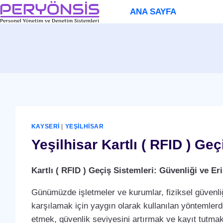
Skip
ANA SAYFA
to
content
KAYSERI
|
YEŞILHISAR
Yeşilhisar Kartlı ( RFID ) Ge
Kartlı ( RFID ) Geçiş Sistemleri: Güvenliği ve 
Günümüzde işletmeler ve kurumlar, fiziksel güvenliğ
karşılamak için yaygın olarak kullanılan yöntemlerden 
etmek, güvenlik seviyesini artırmak ve kayıt tutmak i