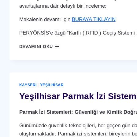
avantajlarına dair detaylı bir inceleme:
Makalenin devamı için
BURAYA TIKLAYIN
PERYÖNSİS’e özgü “Kartlı ( RFID ) Geçiş Sistemi P
YEŞILHISAR
DEVAMINI OKU
KARTLI
(
RFID
)
GEÇIŞ
SISTEMI
KAYSERI
|
YEŞILHISAR
Yeşilhisar Parmak İzi Sistem
Parmak İzi Sistemleri: Güvenliği ve Kimlik Doğ
Günümüzde güvenlik teknolojileri, her geçen gün dah
oluşturmaktadır. Parmak izi sistemleri, bireylerin b