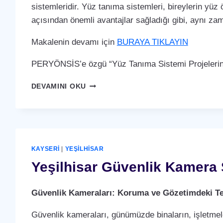
sistemleridir. Yüz tanıma sistemleri, bireylerin yüz 
açısından önemli avantajlar sağladığı gibi, aynı za
Makalenin devamı için
BURAYA TIKLAYIN
PERYÖNSİS’e özgü “Yüz Tanıma Sistemi Projelerin
YEŞILHISAR
DEVAMINI OKU
YÜZ
TANIMA
SISTEMI
KAYSERI
|
YEŞILHISAR
Yeşilhisar Güvenlik Kamera 
Güvenlik Kameraları: Koruma ve Gözetimdeki Te
Güvenlik kameraları, günümüzde binaların, işletmele