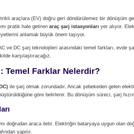
trikli araçlara (EV) doğru geri döndürülemez bir dönüşüm ge
ımı pratik hale getiren
araç şarj istasyonları
yer alıyor. Elek
aliyetlerini anlamak büyük önem taşıyor.
AC ve DC şarj teknolojileri arasındaki temel farkları, evde şar
kilde karşılaştıracağız.
ı: Temel Farklar Nelerdir?
DC)
ile şarj olmak zorundadır. Ancak şebekeden gelen elekt
nüştürüldüğüne göre belirlenir. Bu dönüşüm süreci, şarj hızını
arı
kımı doğrudan araca iletir. Elektriğin bataryaya uygun olan d
fından yapılır.