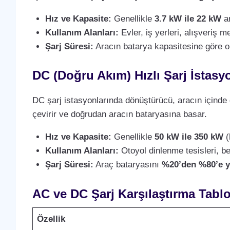
Hız ve Kapasite:
Genellikle
3.7 kW ile 22 kW
ar
Kullanım Alanları:
Evler, iş yerleri, alışveriş m
Şarj Süresi:
Aracın batarya kapasitesine göre 
DC (Doğru Akım) Hızlı Şarj İstasyo
DC şarj istasyonlarında dönüştürücü, aracın içinde 
çevirir ve doğrudan aracın bataryasına basar.
Hız ve Kapasite:
Genellikle
50 kW ile 350 kW
(
Kullanım Alanları:
Otoyol dinlenme tesisleri, ben
Şarj Süresi:
Araç bataryasını
%20’den %80’e y
AC ve DC Şarj Karşılaştırma Tabl
Özellik