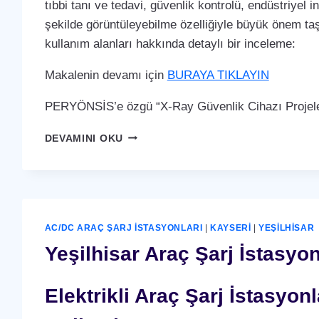
tıbbi tanı ve tedavi, güvenlik kontrolü, endüstriyel i
şekilde görüntüleyebilme özelliğiyle büyük önem taş
kullanım alanları hakkında detaylı bir inceleme:
Makalenin devamı için
BURAYA TIKLAYIN
PERYÖNSİS’e özgü “X-Ray Güvenlik Cihazı Projeler
YEŞILHISAR
DEVAMINI OKU
X-
RAY
GÜVENLIK
CIHAZI
AC/DC ARAÇ ŞARJ İSTASYONLARI
|
KAYSERI
|
YEŞILHISAR
Yeşilhisar Araç Şarj İstasyon
Elektrikli Araç Şarj İstasyo