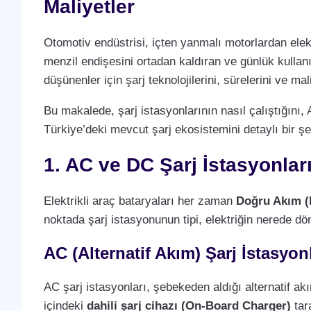
Maliyetler
Otomotiv endüstrisi, içten yanmalı motorlardan elek
menzil endişesini ortadan kaldıran ve günlük kullan
düşünenler için şarj teknolojilerini, sürelerini ve m
Bu makalede, şarj istasyonlarının nasıl çalıştığını, 
Türkiye’deki mevcut şarj ekosistemini detaylı bir şe
1. AC ve DC Şarj İstasyonlar
Elektrikli araç bataryaları her zaman
Doğru Akım (
noktada şarj istasyonunun tipi, elektriğin nerede dö
AC (Alternatif Akım) Şarj İstasyonl
AC şarj istasyonları, şebekeden aldığı alternatif a
içindeki
dahili şarj cihazı (On-Board Charger)
tara