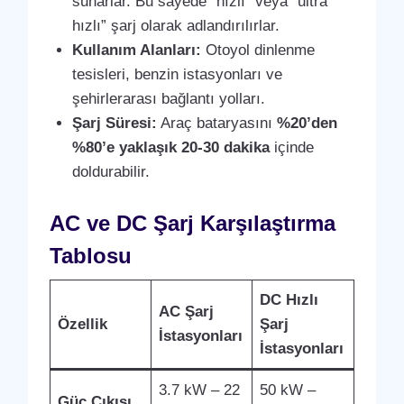
sunarlar. Bu sayede “hızlı” veya “ultra
hızlı” şarj olarak adlandırılırlar.
Kullanım Alanları:
Otoyol dinlenme
tesisleri, benzin istasyonları ve
şehirlerarası bağlantı yolları.
Şarj Süresi:
Araç bataryasını
%20’den
%80’e yaklaşık 20-30 dakika
içinde
doldurabilir.
AC ve DC Şarj Karşılaştırma
Tablosu
DC Hızlı
AC Şarj
Özellik
Şarj
İstasyonları
İstasyonları
3.7 kW – 22
50 kW –
Güç Çıkışı