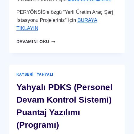
PERYÖNSİS’e özgü “Yerli Üretim Araç Şarj
İstasyonu Projeleriniz” için
BURAYA
TIKLAYIN
YAHYALI
DEVAMINI OKU
ARAÇ
ŞARJ
İSTASYONU
(YERLI
ÜRETIM)
KAYSERI
|
YAHYALI
Yahyalı PDKS (Personel
Devam Kontrol Sistemi)
Puantaj Yazılımı
(Programı)