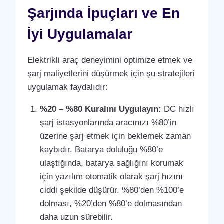
Şarjında İpuçları ve En
İyi Uygulamalar
Elektrikli araç deneyimini optimize etmek ve
şarj maliyetlerini düşürmek için şu stratejileri
uygulamak faydalıdır:
%20 – %80 Kuralını Uygulayın:
DC hızlı
şarj istasyonlarında aracınızı %80’in
üzerine şarj etmek için beklemek zaman
kaybıdır. Batarya doluluğu %80’e
ulaştığında, batarya sağlığını korumak
için yazılım otomatik olarak şarj hızını
ciddi şekilde düşürür. %80’den %100’e
dolması, %20’den %80’e dolmasından
daha uzun sürebilir.