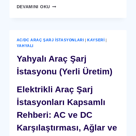
YAHYALI
DEVAMINI OKU
X-
RAY
GÜVENLIK
CIHAZI
AC/DC ARAÇ ŞARJ İSTASYONLARI
|
KAYSERI
|
YAHYALI
Yahyalı Araç Şarj
İstasyonu (Yerli Üretim)
Elektrikli Araç Şarj
İstasyonları Kapsamlı
Rehberi: AC ve DC
Karşılaştırması, Ağlar ve