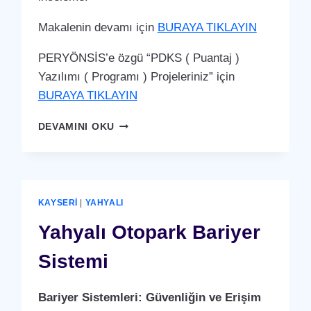
Makalenin devamı için
BURAYA TIKLAYIN
PERYÖNSİS’e özgü “PDKS ( Puantaj )
Yazılımı ( Programı ) Projeleriniz” için
BURAYA TIKLAYIN
YAHYALI
DEVAMINI OKU
PDKS
(PERSONEL
DEVAM
KONTROL
SISTEMI)
KAYSERI
|
YAHYALI
PUANTAJ
YAZILIMI
Yahyalı Otopark Bariyer
(PROGRAMI)
Sistemi
Bariyer Sistemleri: Güvenliğin ve Erişim