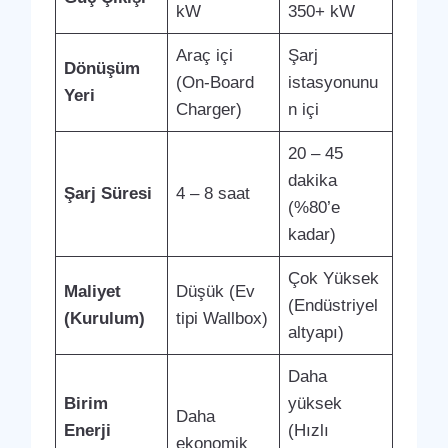
kW
350+ kW
Araç içi
Şarj
Dönüşüm
(On-Board
istasyonunu
Yeri
Charger)
n içi
20 – 45
dakika
Şarj Süresi
4 – 8 saat
(%80’e
kadar)
Çok Yüksek
Maliyet
Düşük (Ev
(Endüstriyel
(Kurulum)
tipi Wallbox)
altyapı)
Daha
Birim
yüksek
Daha
Enerji
(Hızlı
ekonomik