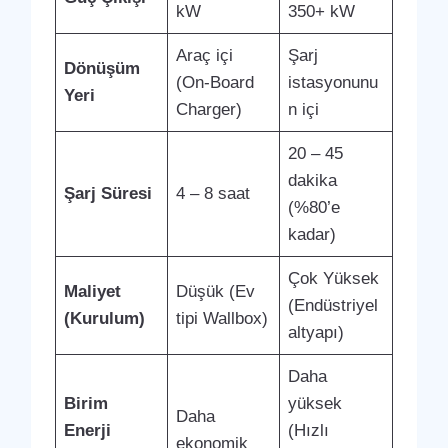
kW
350+ kW
Araç içi
Şarj
Dönüşüm
(On-Board
istasyonunu
Yeri
Charger)
n içi
20 – 45
dakika
Şarj Süresi
4 – 8 saat
(%80’e
kadar)
Çok Yüksek
Maliyet
Düşük (Ev
(Endüstriyel
(Kurulum)
tipi Wallbox)
altyapı)
Daha
Birim
yüksek
Daha
Enerji
(Hızlı
ekonomik