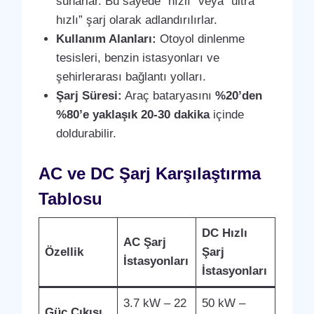
sunarlar. Bu sayede “hızlı” veya “ultra
hızlı” şarj olarak adlandırılırlar.
Kullanım Alanları:
Otoyol dinlenme
tesisleri, benzin istasyonları ve
şehirlerarası bağlantı yolları.
Şarj Süresi:
Araç bataryasını
%20’den
%80’e yaklaşık 20-30 dakika
içinde
doldurabilir.
AC ve DC Şarj Karşılaştırma
Tablosu
DC Hızlı
AC Şarj
Özellik
Şarj
İstasyonları
İstasyonları
3.7 kW – 22
50 kW –
Güç Çıkışı