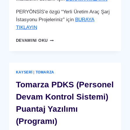
PERYÖNSİS’e özgü “Yerli Üretim Araç Şarj
İstasyonu Projeleriniz” için
BURAYA
TIKLAYIN
TOMARZA
DEVAMINI OKU
ARAÇ
ŞARJ
İSTASYONU
(YERLI
ÜRETIM)
KAYSERI
|
TOMARZA
Tomarza PDKS (Personel
Devam Kontrol Sistemi)
Puantaj Yazılımı
(Programı)