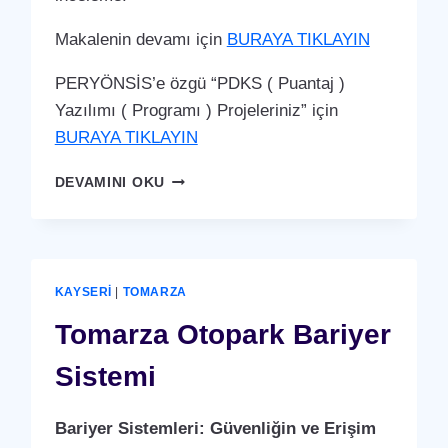
Makalenin devamı için
BURAYA TIKLAYIN
PERYÖNSİS’e özgü “PDKS ( Puantaj )
Yazılımı ( Programı ) Projeleriniz” için
BURAYA TIKLAYIN
TOMARZA
DEVAMINI OKU
PDKS
(PERSONEL
DEVAM
KONTROL
SISTEMI)
KAYSERI
|
TOMARZA
PUANTAJ
YAZILIMI
Tomarza Otopark Bariyer
(PROGRAMI)
Sistemi
Bariyer Sistemleri: Güvenliğin ve Erişim