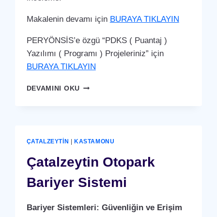
Makalenin devamı için
BURAYA TIKLAYIN
PERYÖNSİS’e özgü “PDKS ( Puantaj )
Yazılımı ( Programı ) Projeleriniz” için
BURAYA TIKLAYIN
ÇATALZEYTIN
DEVAMINI OKU
PDKS
(PERSONEL
DEVAM
KONTROL
SISTEMI)
ÇATALZEYTIN
|
KASTAMONU
PUANTAJ
YAZILIMI
Çatalzeytin Otopark
(PROGRAMI)
Bariyer Sistemi
Bariyer Sistemleri: Güvenliğin ve Erişim