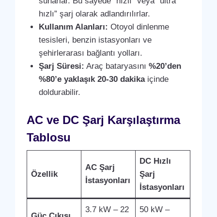
sunarlar. Bu sayede “hızlı” veya “ultra
hızlı” şarj olarak adlandırılırlar.
Kullanım Alanları:
Otoyol dinlenme
tesisleri, benzin istasyonları ve
şehirlerarası bağlantı yolları.
Şarj Süresi:
Araç bataryasını
%20’den
%80’e yaklaşık 20-30 dakika
içinde
doldurabilir.
AC ve DC Şarj Karşılaştırma
Tablosu
DC Hızlı
AC Şarj
Özellik
Şarj
İstasyonları
İstasyonları
3.7 kW – 22
50 kW –
Güç Çıkışı