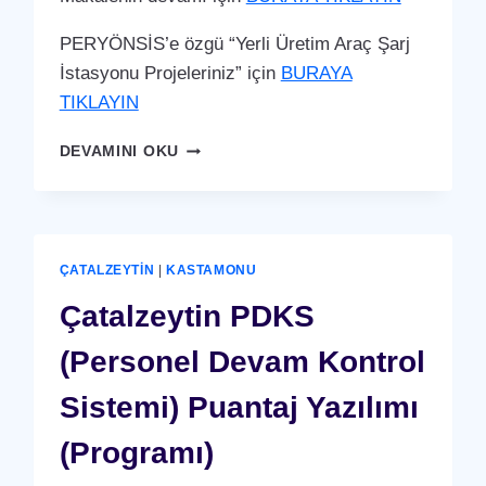
PERYÖNSİS’e özgü “Yerli Üretim Araç Şarj
İstasyonu Projeleriniz” için
BURAYA
TIKLAYIN
ÇATALZEYTIN
DEVAMINI OKU
ARAÇ
ŞARJ
İSTASYONU
(YERLI
ÜRETIM)
ÇATALZEYTIN
|
KASTAMONU
Çatalzeytin PDKS
(Personel Devam Kontrol
Sistemi) Puantaj Yazılımı
(Programı)