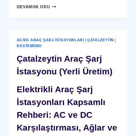
ÇATALZEYTIN
DEVAMINI OKU
X-
RAY
GÜVENLIK
CIHAZI
AC/DC ARAÇ ŞARJ İSTASYONLARI
|
ÇATALZEYTIN
|
KASTAMONU
Çatalzeytin Araç Şarj
İstasyonu (Yerli Üretim)
Elektrikli Araç Şarj
İstasyonları Kapsamlı
Rehberi: AC ve DC
Karşılaştırması, Ağlar ve