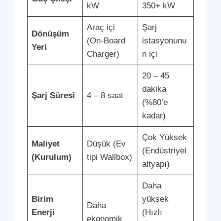
kW
350+ kW
Araç içi
Şarj
Dönüşüm
(On-Board
istasyonunu
Yeri
Charger)
n içi
20 – 45
dakika
Şarj Süresi
4 – 8 saat
(%80’e
kadar)
Çok Yüksek
Maliyet
Düşük (Ev
(Endüstriyel
(Kurulum)
tipi Wallbox)
altyapı)
Daha
Birim
yüksek
Daha
Enerji
(Hızlı
ekonomik