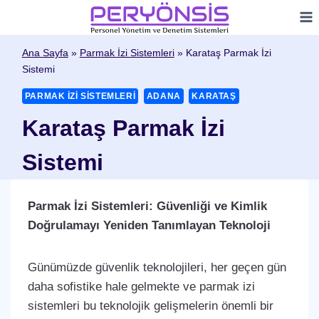
Skip
to
content
Ana Sayfa
»
Parmak İzi Sistemleri
»
Karataş Parmak İzi
Sistemi
PARMAK İZI SISTEMLERI
ADANA
KARATAŞ
Karataş Parmak İzi
Sistemi
Parmak İzi Sistemleri: Güvenliği ve Kimlik
Doğrulamayı Yeniden Tanımlayan Teknoloji
Günümüzde güvenlik teknolojileri, her geçen gün
daha sofistike hale gelmekte ve parmak izi
sistemleri bu teknolojik gelişmelerin önemli bir