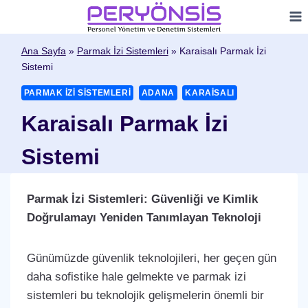
Skip
to
content
Ana Sayfa
»
Parmak İzi Sistemleri
»
Karaisalı Parmak İzi
Sistemi
PARMAK İZI SISTEMLERI
ADANA
KARAISALI
Karaisalı Parmak İzi
Sistemi
Parmak İzi Sistemleri: Güvenliği ve Kimlik
Doğrulamayı Yeniden Tanımlayan Teknoloji
Günümüzde güvenlik teknolojileri, her geçen gün
daha sofistike hale gelmekte ve parmak izi
sistemleri bu teknolojik gelişmelerin önemli bir