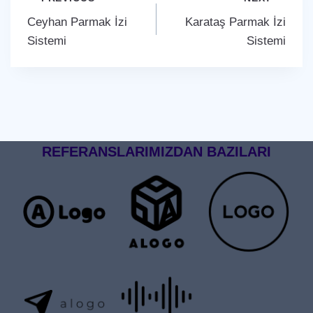
Yazı
Ceyhan Parmak İzi
Karataş Parmak İzi
gezinmesi
Sistemi
Sistemi
REFERANSLARIMIZDAN BAZILARI