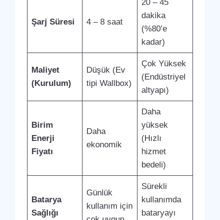
20 – 45
dakika
Şarj Süresi
4 – 8 saat
(%80’e
kadar)
Çok Yüksek
Maliyet
Düşük (Ev
(Endüstriyel
(Kurulum)
tipi Wallbox)
altyapı)
Daha
Birim
yüksek
Daha
Enerji
(Hızlı
ekonomik
Fiyatı
hizmet
bedeli)
Sürekli
Günlük
Batarya
kullanımda
kullanım için
Sağlığı
bataryayı
çok uygun