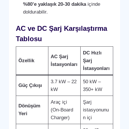
%80’e yaklaşık 20-30 dakika
içinde
doldurabilir.
AC ve DC Şarj Karşılaştırma
Tablosu
DC Hızlı
AC Şarj
Özellik
Şarj
İstasyonları
İstasyonları
3.7 kW – 22
50 kW –
Güç Çıkışı
kW
350+ kW
Araç içi
Şarj
Dönüşüm
(On-Board
istasyonunu
Yeri
Charger)
n içi