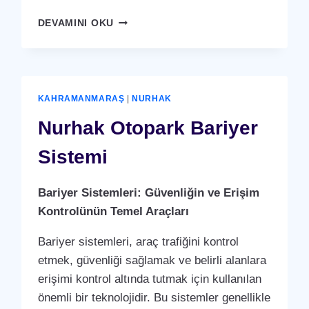
NURHAK
DEVAMINI OKU
PDKS
(PERSONEL
DEVAM
KONTROL
SISTEMI)
KAHRAMANMARAŞ
|
NURHAK
PUANTAJ
YAZILIMI
Nurhak Otopark Bariyer
(PROGRAMI)
Sistemi
Bariyer Sistemleri: Güvenliğin ve Erişim
Kontrolünün Temel Araçları
Bariyer sistemleri, araç trafiğini kontrol
etmek, güvenliği sağlamak ve belirli alanlara
erişimi kontrol altında tutmak için kullanılan
önemli bir teknolojidir. Bu sistemler genellikle