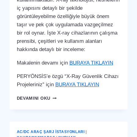
iç yapısını detaylı bir şekilde
görüntüleyebilme özelliğiyle büyük önem
taşır ve pek çok uygulamada vazgeçilmez
bir rol oynar. İşte X-ray cihazlarının çalışma
prensibi, çeşitleri ve kullanım alanları
hakkında detaylı bir inceleme:
Makalenin devamı için
BURAYA TIKLAYIN
PERYÖNSİS’e özgü “X-Ray Güvenlik Cihazı
Projeleriniz” için
BURAYA TIKLAYIN
NURHAK
DEVAMINI OKU
X-
RAY
GÜVENLIK
CIHAZI
AC/DC ARAÇ ŞARJ İSTASYONLARI
|