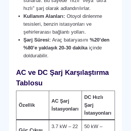
sunarlar. Bu sayede “hızlı” veya “ultra
hızlı” şarj olarak adlandırılırlar.
Kullanım Alanları:
Otoyol dinlenme
tesisleri, benzin istasyonları ve
şehirlerarası bağlantı yolları.
Şarj Süresi:
Araç bataryasını
%20’den
%80’e yaklaşık 20-30 dakika
içinde
doldurabilir.
AC ve DC Şarj Karşılaştırma
Tablosu
DC Hızlı
AC Şarj
Özellik
Şarj
İstasyonları
İstasyonları
3.7 kW – 22
50 kW –
Güç Çıkışı