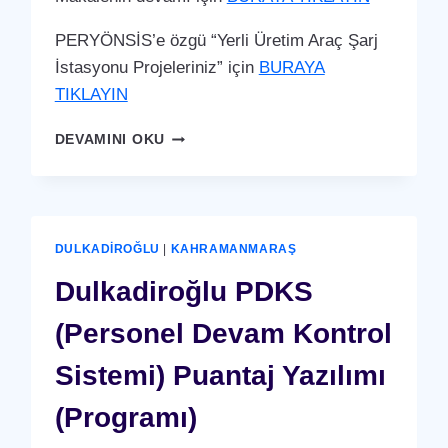
PERYÖNSİS’e özgü “Yerli Üretim Araç Şarj
İstasyonu Projeleriniz” için
BURAYA
TIKLAYIN
DULKADIROĞLU
DEVAMINI OKU
ARAÇ
ŞARJ
İSTASYONU
(YERLI
ÜRETIM)
DULKADIROĞLU
|
KAHRAMANMARAŞ
Dulkadiroğlu PDKS
(Personel Devam Kontrol
Sistemi) Puantaj Yazılımı
(Programı)