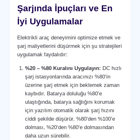
Şarjında İpuçları ve En
İyi Uygulamalar
Elektrikli araç deneyimini optimize etmek ve
şarj maliyetlerini düşürmek için şu stratejileri
uygulamak faydalıdır:
%20 – %80 Kuralını Uygulayın:
DC hızlı
şarj istasyonlarında aracınızı %80’in
üzerine şarj etmek için beklemek zaman
kaybıdır. Batarya doluluğu %80’e
ulaştığında, batarya sağlığını korumak
için yazılım otomatik olarak şarj hızını
ciddi şekilde düşürür. %80’den %100’e
dolması, %20’den %80’e dolmasından
daha uzun sürebilir.