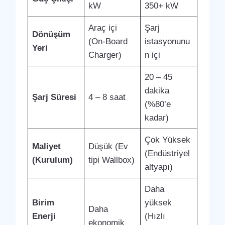
kW
350+ kW
Araç içi
Şarj
Dönüşüm
(On-Board
istasyonunu
Yeri
Charger)
n içi
20 – 45
dakika
Şarj Süresi
4 – 8 saat
(%80’e
kadar)
Çok Yüksek
Maliyet
Düşük (Ev
(Endüstriyel
(Kurulum)
tipi Wallbox)
altyapı)
Daha
Birim
yüksek
Daha
Enerji
(Hızlı
ekonomik