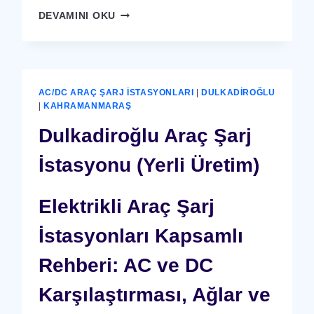
DULKADIROĞLU
DEVAMINI OKU
X-
RAY
GÜVENLIK
CIHAZI
AC/DC ARAÇ ŞARJ İSTASYONLARI
|
DULKADIROĞLU
|
KAHRAMANMARAŞ
Dulkadiroğlu Araç Şarj
İstasyonu (Yerli Üretim)
Elektrikli Araç Şarj
İstasyonları Kapsamlı
Rehberi: AC ve DC
Karşılaştırması, Ağlar ve