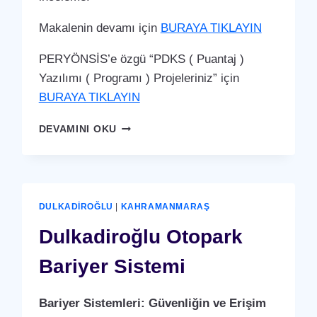
Makalenin devamı için
BURAYA TIKLAYIN
PERYÖNSİS’e özgü “PDKS ( Puantaj )
Yazılımı ( Programı ) Projeleriniz” için
BURAYA TIKLAYIN
DULKADIROĞLU
DEVAMINI OKU
PDKS
(PERSONEL
DEVAM
KONTROL
SISTEMI)
DULKADIROĞLU
|
KAHRAMANMARAŞ
PUANTAJ
YAZILIMI
Dulkadiroğlu Otopark
(PROGRAMI)
Bariyer Sistemi
Bariyer Sistemleri: Güvenliğin ve Erişim