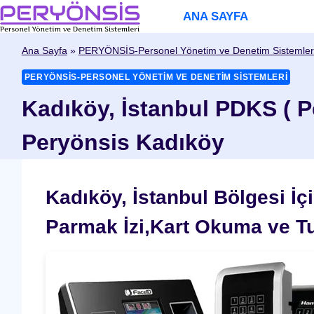
Skip
ANA SAYFA
to
content
Ana Sayfa
»
PERYÖNSİS-Personel Yönetim ve Denetim Sistemler
PERYÖNSİS-PERSONEL YÖNETIM VE DENETIM SISTEMLERI
Kadıköy, İstanbul PDKS ( P
Peryönsis Kadıköy
Kadıköy, İstanbul Bölgesi İ
Parmak İzi,Kart Okuma ve T