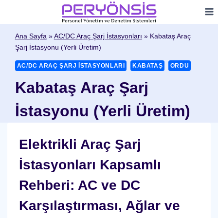
Skip
to
content
Ana Sayfa
»
AC/DC Araç Şarj İstasyonları
»
Kabataş Araç
Şarj İstasyonu (Yerli Üretim)
AC/DC ARAÇ ŞARJ İSTASYONLARI
KABATAŞ
ORDU
Kabataş Araç Şarj
İstasyonu (Yerli Üretim)
Elektrikli Araç Şarj
İstasyonları Kapsamlı
Rehberi: AC ve DC
Karşılaştırması, Ağlar ve