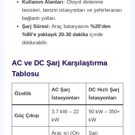
Kullanım Alanları:
Otoyol dinlenme
tesisleri, benzin istasyonları ve şehirlerarası
bağlantı yolları.
Şarj Süresi:
Araç bataryasını
%20’den
%80’e yaklaşık 20-30 dakika
içinde
doldurabilir.
AC ve DC Şarj Karşılaştırma
Tablosu
AC Şarj
DC Hızlı Şarj
Özellik
İstasyonları
İstasyonları
3.7 kW – 22
50 kW – 350+
Güç Çıkışı
kW
kW
Araç içi (On-
Şarj