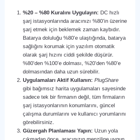
%20 – %80 Kuralını Uygulayın:
DC hızlı
şarj istasyonlarında aracınızı %80’in üzerine
şarj etmek için beklemek zaman kaybıdır.
Batarya doluluğu %80’e ulaştığında, batarya
sağlığını korumak için yazılım otomatik
olarak şarj hızını ciddi şekilde düşürür.
%80’den %100’e dolması, %20’den %80’e
dolmasından daha uzun sürebilir.
Uygulamaları Aktif Kullanın:
PlugShare
gibi bağımsız harita uygulamaları sayesinde
sadece tek bir firmanın değil, tüm firmaların
şarj istasyonlarının konumlarını, güncel
çalışma durumlarını ve kullanıcı yorumlarını
görebilirsiniz.
Güzergah Planlaması Yapın:
Uzun yola
çıkmadan önce, aracınızın menziline uygun