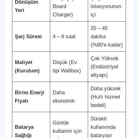
Dönüşüm
Board
istasyonunun
Yeri
Charger)
içi
20 – 45
Şarj Süresi
4 – 8 saat
dakika
(%80’e kadar)
Çok Yüksek
Maliyet
Düşük (Ev
(Endüstriyel
(Kurulum)
tipi Wallbox)
altyapı)
Daha yüksek
Birim Enerji
Daha
(Hızlı hizmet
Fiyatı
ekonomik
bedeli)
Sürekli
Günlük
Batarya
kullanımda
kullanım için
Sağlığı
bataryayı