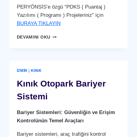
PERYÖNSİS’e özgü “PDKS ( Puantaj )
Yazılımı ( Programı ) Projeleriniz” için
BURAYA TIKLAYIN
KINIK
DEVAMINI OKU
PDKS
(PERSONEL
DEVAM
KONTROL
SISTEMI)
İZMIR
|
KINIK
PUANTAJ
YAZILIMI
Kınık Otopark Bariyer
(PROGRAMI)
Sistemi
Bariyer Sistemleri: Güvenliğin ve Erişim
Kontrolünün Temel Araçları
Bariyer sistemleri, araç trafiğini kontrol