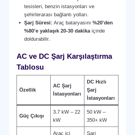
tesisleri, benzin istasyonları ve
şehirlerarası bağlantı yolları.
Şarj Süresi:
Araç bataryasını
%20’den
%80’e yaklaşık 20-30 dakika
içinde
doldurabilir.
AC ve DC Şarj Karşılaştırma
Tablosu
DC Hızlı
AC Şarj
Özellik
Şarj
İstasyonları
İstasyonları
3.7 kW – 22
50 kW –
Güç Çıkışı
kW
350+ kW
Araç içi
Şarj