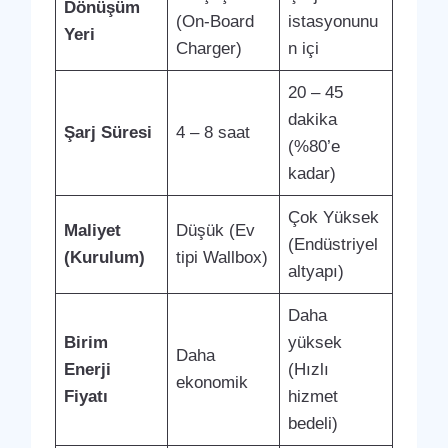
Dönüşüm
(On-Board
istasyonunu
Yeri
Charger)
n içi
20 – 45
dakika
Şarj Süresi
4 – 8 saat
(%80’e
kadar)
Çok Yüksek
Maliyet
Düşük (Ev
(Endüstriyel
(Kurulum)
tipi Wallbox)
altyapı)
Daha
Birim
yüksek
Daha
Enerji
(Hızlı
ekonomik
Fiyatı
hizmet
bedeli)