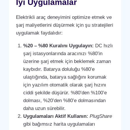
İyi Uygulamalar
Elektrikli araç deneyimini optimize etmek ve
şarj maliyetlerini düşürmek için şu stratejileri
uygulamak faydalıdır:
%20 – %80 Kuralını Uygulayın:
DC hızlı
şarj istasyonlarında aracınızı %80’in
üzerine şarj etmek için beklemek zaman
kaybıdır. Batarya doluluğu %80’e
ulaştığında, batarya sağlığını korumak
için yazılım otomatik olarak şarj hızını
ciddi şekilde düşürür. %80’den %100’e
dolması, %20’den %80’e dolmasından
daha uzun sürebilir.
Uygulamaları Aktif Kullanın:
PlugShare
gibi bağımsız harita uygulamaları