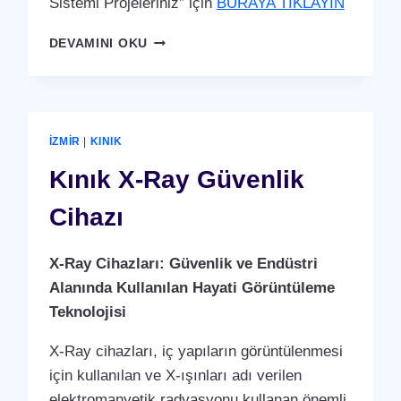
Sistemi Projeleriniz” için
BURAYA TIKLAYIN
KINIK
DEVAMINI OKU
GÜVENLIK
KAMERA
SISTEMI
İZMIR
|
KINIK
Kınık X-Ray Güvenlik
Cihazı
X-Ray Cihazları: Güvenlik ve Endüstri
Alanında Kullanılan Hayati Görüntüleme
Teknolojisi
X-Ray cihazları, iç yapıların görüntülenmesi
için kullanılan ve X-ışınları adı verilen
elektromanyetik radyasyonu kullanan önemli