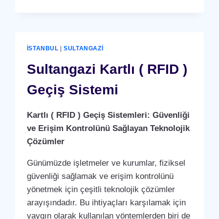
İSTANBUL
GÜVENLIK
SISTEMLERI
VE
PROFESYONEL
İSTANBUL
|
SULTANGAZI
PDKS
|
Sultangazi Kartlı ( RFID )
PERYÖNSIS
SULTANGAZI
Geçiş Sistemi
Kartlı ( RFID ) Geçiş Sistemleri: Güvenliği
ve Erişim Kontrolünü Sağlayan Teknolojik
Çözümler
Günümüzde işletmeler ve kurumlar, fiziksel
güvenliği sağlamak ve erişim kontrolünü
yönetmek için çeşitli teknolojik çözümler
arayışındadır. Bu ihtiyaçları karşılamak için
yaygın olarak kullanılan yöntemlerden biri de