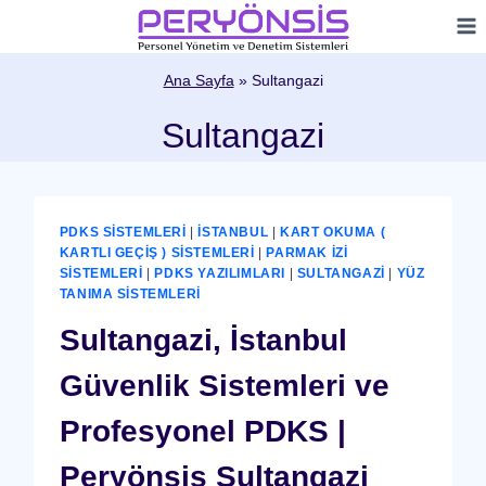
Skip
to
content
Ana Sayfa
»
Sultangazi
Sultangazi
PDKS SISTEMLERI
|
İSTANBUL
|
KART OKUMA (
KARTLI GEÇIŞ ) SISTEMLERI
|
PARMAK İZI
SISTEMLERI
|
PDKS YAZILIMLARI
|
SULTANGAZI
|
YÜZ
TANIMA SISTEMLERI
Sultangazi, İstanbul
Güvenlik Sistemleri ve
Profesyonel PDKS |
Peryönsis Sultangazi