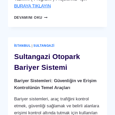
BURAYA TIKLAYIN
SULTANGAZI
DEVAMINI OKU
PDKS
(PERSONEL
DEVAM
KONTROL
SISTEMI)
İSTANBUL
|
SULTANGAZI
PUANTAJ
YAZILIMI
Sultangazi Otopark
(PROGRAMI)
Bariyer Sistemi
Bariyer Sistemleri: Güvenliğin ve Erişim
Kontrolünün Temel Araçları
Bariyer sistemleri, araç trafiğini kontrol
etmek, güvenliği sağlamak ve belirli alanlara
erişimi kontrol altında tutmak için kullanılan