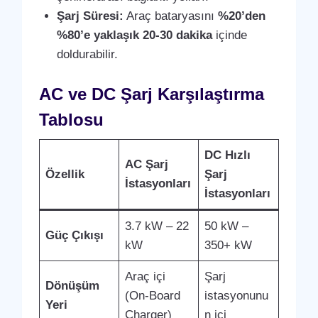
Şarj Süresi:
Araç bataryasını
%20’den
%80’e yaklaşık 20-30 dakika
içinde
doldurabilir.
AC ve DC Şarj Karşılaştırma
Tablosu
DC Hızlı
AC Şarj
Özellik
Şarj
İstasyonları
İstasyonları
3.7 kW – 22
50 kW –
Güç Çıkışı
kW
350+ kW
Araç içi
Şarj
Dönüşüm
(On-Board
istasyonunu
Yeri
Charger)
n içi