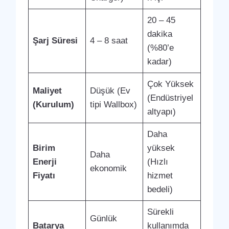
20 – 45
dakika
Şarj Süresi
4 – 8 saat
(%80’e
kadar)
Çok Yüksek
Maliyet
Düşük (Ev
(Endüstriyel
(Kurulum)
tipi Wallbox)
altyapı)
Daha
Birim
yüksek
Daha
Enerji
(Hızlı
ekonomik
Fiyatı
hizmet
bedeli)
Sürekli
Günlük
Batarya
kullanımda