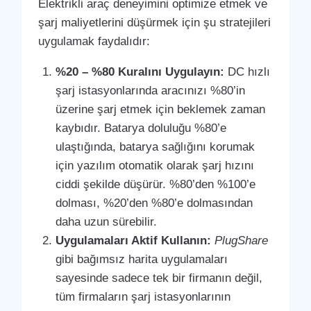
Elektrikli araç deneyimini optimize etmek ve
şarj maliyetlerini düşürmek için şu stratejileri
uygulamak faydalıdır:
%20 – %80 Kuralını Uygulayın:
DC hızlı
şarj istasyonlarında aracınızı %80’in
üzerine şarj etmek için beklemek zaman
kaybıdır. Batarya doluluğu %80’e
ulaştığında, batarya sağlığını korumak
için yazılım otomatik olarak şarj hızını
ciddi şekilde düşürür. %80’den %100’e
dolması, %20’den %80’e dolmasından
daha uzun sürebilir.
Uygulamaları Aktif Kullanın:
PlugShare
gibi bağımsız harita uygulamaları
sayesinde sadece tek bir firmanın değil,
tüm firmaların şarj istasyonlarının