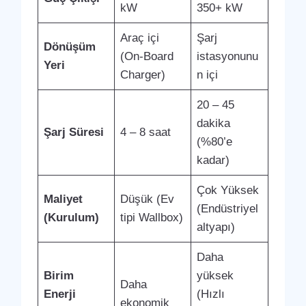
kW
350+ kW
Araç içi
Şarj
Dönüşüm
(On-Board
istasyonunu
Yeri
Charger)
n içi
20 – 45
dakika
Şarj Süresi
4 – 8 saat
(%80’e
kadar)
Çok Yüksek
Maliyet
Düşük (Ev
(Endüstriyel
(Kurulum)
tipi Wallbox)
altyapı)
Daha
Birim
yüksek
Daha
Enerji
(Hızlı
ekonomik