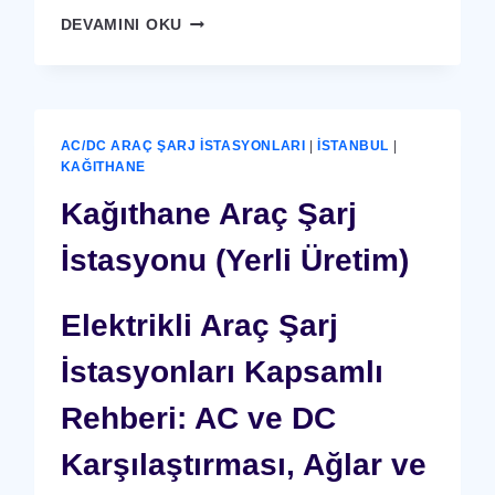
KAĞITHANE
DEVAMINI OKU
X-
RAY
GÜVENLIK
CIHAZI
AC/DC ARAÇ ŞARJ İSTASYONLARI
|
İSTANBUL
|
KAĞITHANE
Kağıthane Araç Şarj
İstasyonu (Yerli Üretim)
Elektrikli Araç Şarj
İstasyonları Kapsamlı
Rehberi: AC ve DC
Karşılaştırması, Ağlar ve