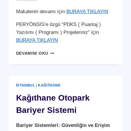
Makalenin devamı için
BURAYA TIKLAYIN
PERYÖNSİS’e özgü “PDKS ( Puantaj )
Yazılımı ( Programı ) Projeleriniz” için
BURAYA TIKLAYIN
KAĞITHANE
DEVAMINI OKU
PDKS
(PERSONEL
DEVAM
KONTROL
SISTEMI)
İSTANBUL
|
KAĞITHANE
PUANTAJ
YAZILIMI
Kağıthane Otopark
(PROGRAMI)
Bariyer Sistemi
Bariyer Sistemleri: Güvenliğin ve Erişim