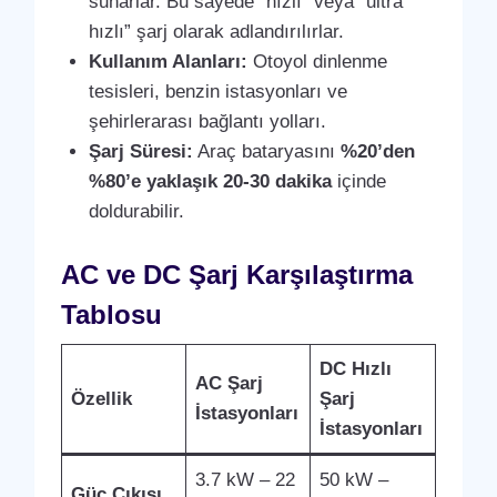
sunarlar. Bu sayede “hızlı” veya “ultra
hızlı” şarj olarak adlandırılırlar.
Kullanım Alanları:
Otoyol dinlenme
tesisleri, benzin istasyonları ve
şehirlerarası bağlantı yolları.
Şarj Süresi:
Araç bataryasını
%20’den
%80’e yaklaşık 20-30 dakika
içinde
doldurabilir.
AC ve DC Şarj Karşılaştırma
Tablosu
DC Hızlı
AC Şarj
Özellik
Şarj
İstasyonları
İstasyonları
3.7 kW – 22
50 kW –
Güç Çıkışı