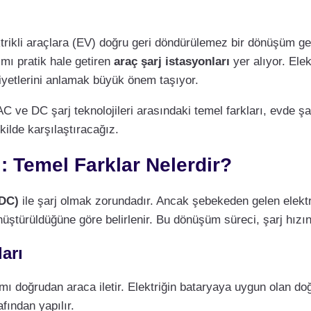
trikli araçlara (EV) doğru geri döndürülemez bir dönüşüm ge
ımı pratik hale getiren
araç şarj istasyonları
yer alıyor. Elek
aliyetlerini anlamak büyük önem taşıyor.
AC ve DC şarj teknolojileri arasındaki temel farkları, evde şar
kilde karşılaştıracağız.
ı: Temel Farklar Nelerdir?
DC)
ile şarj olmak zorundadır. Ancak şebekeden gelen elekt
nüştürüldüğüne göre belirlenir. Bu dönüşüm süreci, şarj hızını
arı
kımı doğrudan araca iletir. Elektriğin bataryaya uygun olan d
fından yapılır.