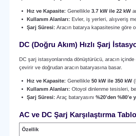
Hız ve Kapasite:
Genellikle
3.7 kW ile 22 kW
ar
Kullanım Alanları:
Evler, iş yerleri, alışveriş m
Şarj Süresi:
Aracın batarya kapasitesine göre 
DC (Doğru Akım) Hızlı Şarj İstasyo
DC şarj istasyonlarında dönüştürücü, aracın içinde 
çevirir ve doğrudan aracın bataryasına basar.
Hız ve Kapasite:
Genellikle
50 kW ile 350 kW
(
Kullanım Alanları:
Otoyol dinlenme tesisleri, ben
Şarj Süresi:
Araç bataryasını
%20’den %80’e y
AC ve DC Şarj Karşılaştırma Tabl
Özellik