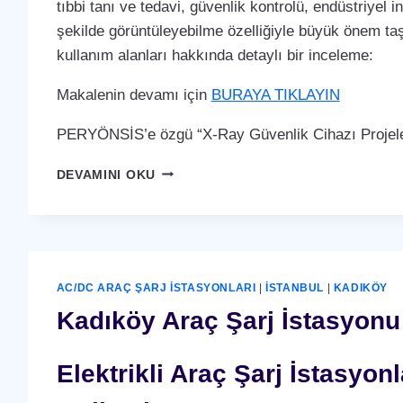
tıbbi tanı ve tedavi, güvenlik kontrolü, endüstriyel i
şekilde görüntüleyebilme özelliğiyle büyük önem taş
kullanım alanları hakkında detaylı bir inceleme:
Makalenin devamı için
BURAYA TIKLAYIN
PERYÖNSİS’e özgü “X-Ray Güvenlik Cihazı Projeler
KADIKÖY
DEVAMINI OKU
X-
RAY
GÜVENLIK
CIHAZI
AC/DC ARAÇ ŞARJ İSTASYONLARI
|
İSTANBUL
|
KADIKÖY
Kadıköy Araç Şarj İstasyonu 
Elektrikli Araç Şarj İstasyo