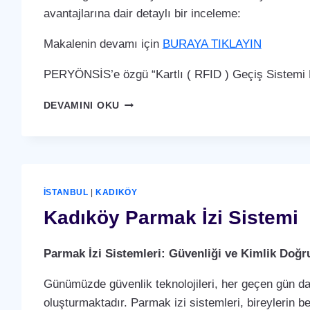
avantajlarına dair detaylı bir inceleme:
Makalenin devamı için
BURAYA TIKLAYIN
PERYÖNSİS’e özgü “Kartlı ( RFID ) Geçiş Sistemi P
KADIKÖY
DEVAMINI OKU
KARTLI
(
RFID
)
GEÇIŞ
SISTEMI
İSTANBUL
|
KADIKÖY
Kadıköy Parmak İzi Sistemi
Parmak İzi Sistemleri: Güvenliği ve Kimlik Doğ
Günümüzde güvenlik teknolojileri, her geçen gün dah
oluşturmaktadır. Parmak izi sistemleri, bireylerin b