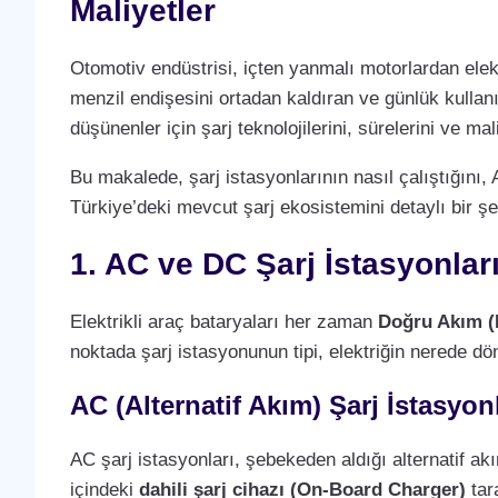
Maliyetler
Otomotiv endüstrisi, içten yanmalı motorlardan elek
menzil endişesini ortadan kaldıran ve günlük kullan
düşünenler için şarj teknolojilerini, sürelerini ve m
Bu makalede, şarj istasyonlarının nasıl çalıştığını, 
Türkiye’deki mevcut şarj ekosistemini detaylı bir şe
1. AC ve DC Şarj İstasyonlar
Elektrikli araç bataryaları her zaman
Doğru Akım (
noktada şarj istasyonunun tipi, elektriğin nerede dö
AC (Alternatif Akım) Şarj İstasyonl
AC şarj istasyonları, şebekeden aldığı alternatif a
içindeki
dahili şarj cihazı (On-Board Charger)
tara