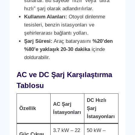
sunarlar. Bu sayede “hızlı” veya “ultra
hızlı” şarj olarak adlandırılırlar.
Kullanım Alanları:
Otoyol dinlenme
tesisleri, benzin istasyonları ve
şehirlerarası bağlantı yolları.
Şarj Süresi:
Araç bataryasını
%20’den
%80’e yaklaşık 20-30 dakika
içinde
doldurabilir.
AC ve DC Şarj Karşılaştırma
Tablosu
DC Hızlı
AC Şarj
Özellik
Şarj
İstasyonları
İstasyonları
3.7 kW – 22
50 kW –
Güç Çıkışı