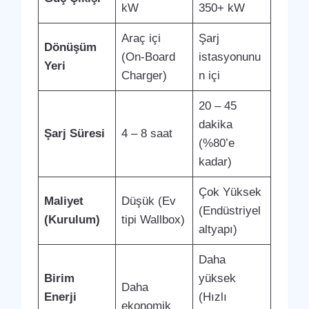
kW
350+ kW
Araç içi
Şarj
Dönüşüm
(On-Board
istasyonunu
Yeri
Charger)
n içi
20 – 45
dakika
Şarj Süresi
4 – 8 saat
(%80’e
kadar)
Çok Yüksek
Maliyet
Düşük (Ev
(Endüstriyel
(Kurulum)
tipi Wallbox)
altyapı)
Daha
Birim
yüksek
Daha
Enerji
(Hızlı
ekonomik