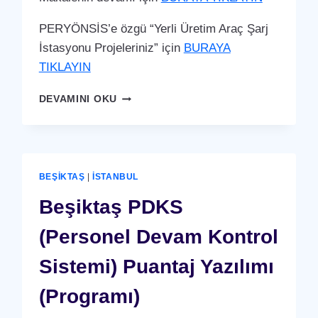
PERYÖNSİS’e özgü “Yerli Üretim Araç Şarj
İstasyonu Projeleriniz” için
BURAYA
TIKLAYIN
BEŞIKTAŞ
DEVAMINI OKU
ARAÇ
ŞARJ
İSTASYONU
(YERLI
ÜRETIM)
BEŞIKTAŞ
|
İSTANBUL
Beşiktaş PDKS
(Personel Devam Kontrol
Sistemi) Puantaj Yazılımı
(Programı)