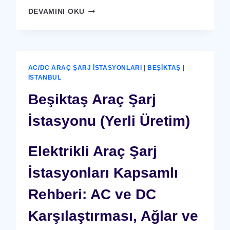
BEŞIKTAŞ
DEVAMINI OKU
X-
RAY
GÜVENLIK
CIHAZI
AC/DC ARAÇ ŞARJ İSTASYONLARI
|
BEŞIKTAŞ
|
İSTANBUL
Beşiktaş Araç Şarj
İstasyonu (Yerli Üretim)
Elektrikli Araç Şarj
İstasyonları Kapsamlı
Rehberi: AC ve DC
Karşılaştırması, Ağlar ve