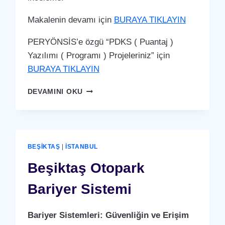
Makalenin devamı için
BURAYA TIKLAYIN
PERYÖNSİS’e özgü “PDKS ( Puantaj )
Yazılımı ( Programı ) Projeleriniz” için
BURAYA TIKLAYIN
BEŞIKTAŞ
DEVAMINI OKU
PDKS
(PERSONEL
DEVAM
KONTROL
SISTEMI)
BEŞIKTAŞ
|
İSTANBUL
PUANTAJ
YAZILIMI
Beşiktaş Otopark
(PROGRAMI)
Bariyer Sistemi
Bariyer Sistemleri: Güvenliğin ve Erişim