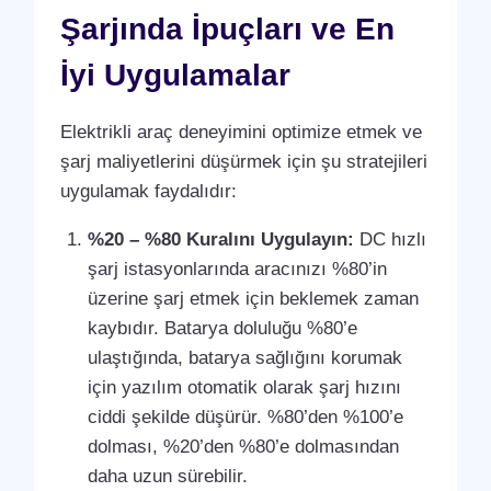
Şarjında İpuçları ve En
İyi Uygulamalar
Elektrikli araç deneyimini optimize etmek ve
şarj maliyetlerini düşürmek için şu stratejileri
uygulamak faydalıdır:
%20 – %80 Kuralını Uygulayın:
DC hızlı
şarj istasyonlarında aracınızı %80’in
üzerine şarj etmek için beklemek zaman
kaybıdır. Batarya doluluğu %80’e
ulaştığında, batarya sağlığını korumak
için yazılım otomatik olarak şarj hızını
ciddi şekilde düşürür. %80’den %100’e
dolması, %20’den %80’e dolmasından
daha uzun sürebilir.