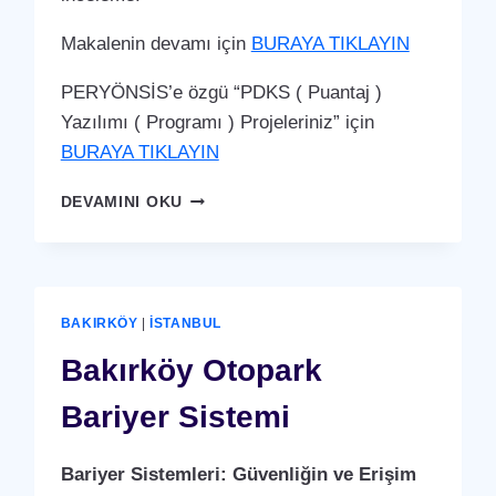
Makalenin devamı için
BURAYA TIKLAYIN
PERYÖNSİS’e özgü “PDKS ( Puantaj )
Yazılımı ( Programı ) Projeleriniz” için
BURAYA TIKLAYIN
BAKIRKÖY
DEVAMINI OKU
PDKS
(PERSONEL
DEVAM
KONTROL
SISTEMI)
BAKIRKÖY
|
İSTANBUL
PUANTAJ
YAZILIMI
Bakırköy Otopark
(PROGRAMI)
Bariyer Sistemi
Bariyer Sistemleri: Güvenliğin ve Erişim