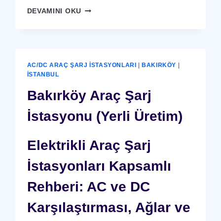
BAKIRKÖY
DEVAMINI OKU
X-
RAY
GÜVENLIK
CIHAZI
AC/DC ARAÇ ŞARJ İSTASYONLARI
|
BAKIRKÖY
|
İSTANBUL
Bakırköy Araç Şarj
İstasyonu (Yerli Üretim)
Elektrikli Araç Şarj
İstasyonları Kapsamlı
Rehberi: AC ve DC
Karşılaştırması, Ağlar ve