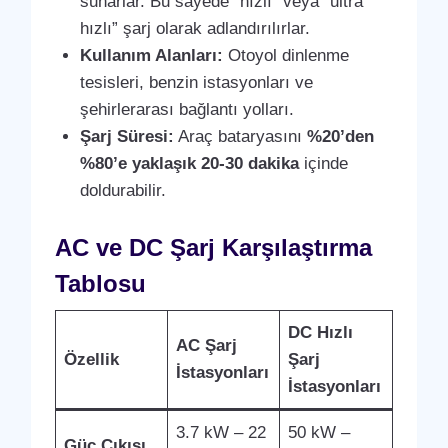
sunarlar. Bu sayede “hızlı” veya “ultra
hızlı” şarj olarak adlandırılırlar.
Kullanım Alanları:
Otoyol dinlenme
tesisleri, benzin istasyonları ve
şehirlerarası bağlantı yolları.
Şarj Süresi:
Araç bataryasını
%20’den
%80’e yaklaşık 20-30 dakika
içinde
doldurabilir.
AC ve DC Şarj Karşılaştırma
Tablosu
DC Hızlı
AC Şarj
Özellik
Şarj
İstasyonları
İstasyonları
3.7 kW – 22
50 kW –
Güç Çıkışı