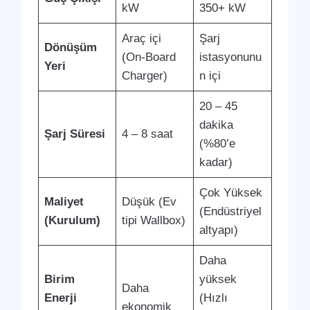
kW
350+ kW
Araç içi
Şarj
Dönüşüm
(On-Board
istasyonunu
Yeri
Charger)
n içi
20 – 45
dakika
Şarj Süresi
4 – 8 saat
(%80’e
kadar)
Çok Yüksek
Maliyet
Düşük (Ev
(Endüstriyel
(Kurulum)
tipi Wallbox)
altyapı)
Daha
Birim
yüksek
Daha
Enerji
(Hızlı
ekonomik