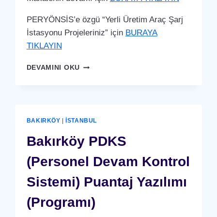
PERYÖNSİS’e özgü “Yerli Üretim Araç Şarj
İstasyonu Projeleriniz” için
BURAYA
TIKLAYIN
BAKIRKÖY
DEVAMINI OKU
ARAÇ
ŞARJ
İSTASYONU
(YERLI
ÜRETIM)
BAKIRKÖY
|
İSTANBUL
Bakırköy PDKS
(Personel Devam Kontrol
Sistemi) Puantaj Yazılımı
(Programı)