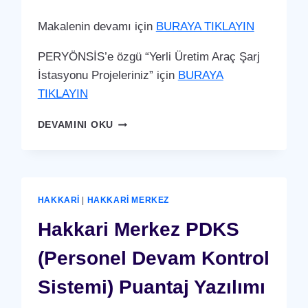
Makalenin devamı için
BURAYA TIKLAYIN
PERYÖNSİS’e özgü “Yerli Üretim Araç Şarj
İstasyonu Projeleriniz” için
BURAYA
TIKLAYIN
HAKKARI
DEVAMINI OKU
MERKEZ
ARAÇ
ŞARJ
İSTASYONU
(YERLI
HAKKARI
|
HAKKARI MERKEZ
ÜRETIM)
Hakkari Merkez PDKS
(Personel Devam Kontrol
Sistemi) Puantaj Yazılımı