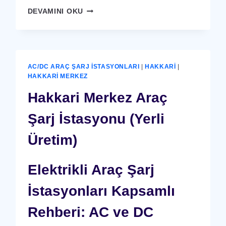
HAKKARI
DEVAMINI OKU
MERKEZ
X-
RAY
GÜVENLIK
CIHAZI
AC/DC ARAÇ ŞARJ İSTASYONLARI
|
HAKKARI
|
HAKKARI MERKEZ
Hakkari Merkez Araç
Şarj İstasyonu (Yerli
Üretim)
Elektrikli Araç Şarj
İstasyonları Kapsamlı
Rehberi: AC ve DC