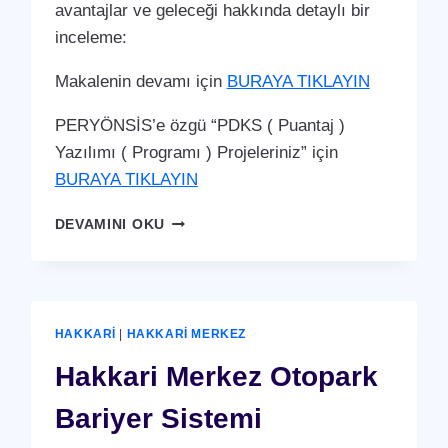
avantajlar ve geleceği hakkında detaylı bir
inceleme:
Makalenin devamı için
BURAYA TIKLAYIN
PERYÖNSİS’e özgü “PDKS ( Puantaj )
Yazılımı ( Programı ) Projeleriniz” için
BURAYA TIKLAYIN
HAKKARI
DEVAMINI OKU
MERKEZ
PDKS
(PERSONEL
DEVAM
KONTROL
HAKKARI
|
HAKKARI MERKEZ
SISTEMI)
PUANTAJ
Hakkari Merkez Otopark
YAZILIMI
(PROGRAMI)
Bariyer Sistemi