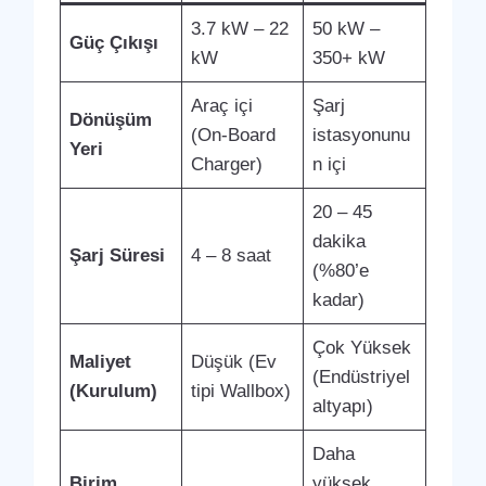
3.7 kW – 22
50 kW –
Güç Çıkışı
kW
350+ kW
Araç içi
Şarj
Dönüşüm
(On-Board
istasyonunu
Yeri
Charger)
n içi
20 – 45
dakika
Şarj Süresi
4 – 8 saat
(%80’e
kadar)
Çok Yüksek
Maliyet
Düşük (Ev
(Endüstriyel
(Kurulum)
tipi Wallbox)
altyapı)
Daha
Birim
yüksek