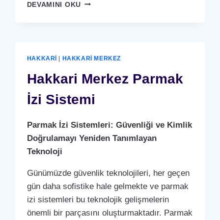
HAKKARI
DEVAMINI OKU
MERKEZ
KARTLI
(
RFID
)
HAKKARI
|
HAKKARI MERKEZ
GEÇIŞ
SISTEMI
Hakkari Merkez Parmak
İzi Sistemi
Parmak İzi Sistemleri: Güvenliği ve Kimlik
Doğrulamayı Yeniden Tanımlayan
Teknoloji
Günümüzde güvenlik teknolojileri, her geçen
gün daha sofistike hale gelmekte ve parmak
izi sistemleri bu teknolojik gelişmelerin
önemli bir parçasını oluşturmaktadır. Parmak