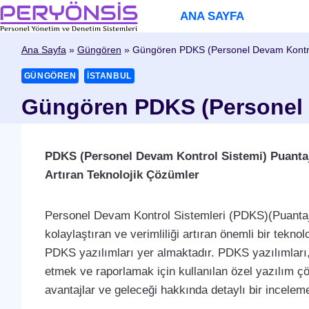
Skip
ANA SAYFA
to
content
Ana Sayfa
»
Güngören
»
Güngören PDKS (Personel Devam Kontrol
GÜNGÖREN
İSTANBUL
Güngören PDKS (Personel D
PDKS (Personel Devam Kontrol Sistemi) Puantaj Ya
Artıran Teknolojik Çözümler
Personel Devam Kontrol Sistemleri (PDKS)(Puantaj)
kolaylaştıran ve verimliliği artıran önemli bir teknol
PDKS yazılımları yer almaktadır. PDKS yazılımları,
etmek ve raporlamak için kullanılan özel yazılım çöz
avantajlar ve geleceği hakkında detaylı bir incelem