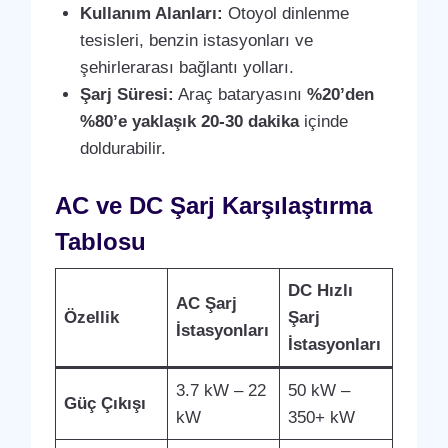
Kullanım Alanları:
Otoyol dinlenme
tesisleri, benzin istasyonları ve
şehirlerarası bağlantı yolları.
Şarj Süresi:
Araç bataryasını
%20’den
%80’e yaklaşık 20-30 dakika
içinde
doldurabilir.
AC ve DC Şarj Karşılaştırma
Tablosu
DC Hızlı
AC Şarj
Özellik
Şarj
İstasyonları
İstasyonları
3.7 kW – 22
50 kW –
Güç Çıkışı
kW
350+ kW