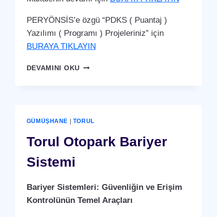
PERYÖNSİS’e özgü “PDKS ( Puantaj )
Yazılımı ( Programı ) Projeleriniz” için
BURAYA TIKLAYIN
TORUL
DEVAMINI OKU
PDKS
(PERSONEL
DEVAM
KONTROL
SISTEMI)
GÜMÜŞHANE
|
TORUL
PUANTAJ
YAZILIMI
Torul Otopark Bariyer
(PROGRAMI)
Sistemi
Bariyer Sistemleri: Güvenliğin ve Erişim
Kontrolünün Temel Araçları