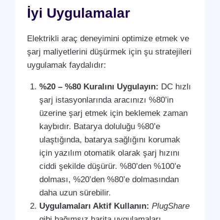
İyi Uygulamalar
Elektrikli araç deneyimini optimize etmek ve
şarj maliyetlerini düşürmek için şu stratejileri
uygulamak faydalıdır:
%20 – %80 Kuralını Uygulayın:
DC hızlı
şarj istasyonlarında aracınızı %80’in
üzerine şarj etmek için beklemek zaman
kaybıdır. Batarya doluluğu %80’e
ulaştığında, batarya sağlığını korumak
için yazılım otomatik olarak şarj hızını
ciddi şekilde düşürür. %80’den %100’e
dolması, %20’den %80’e dolmasından
daha uzun sürebilir.
Uygulamaları Aktif Kullanın:
PlugShare
gibi bağımsız harita uygulamaları