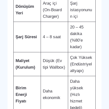
Araç içi
Şarj
Dönüşüm
(On-Board
istasyonunu
Yeri
Charger)
n içi
20 – 45
dakika
Şarj Süresi
4 – 8 saat
(%80’e
kadar)
Çok Yüksek
Maliyet
Düşük (Ev
(Endüstriyel
(Kurulum)
tipi Wallbox)
altyapı)
Daha
Birim
yüksek
Daha
Enerji
(Hızlı
ekonomik
Fiyatı
hizmet
bedeli)