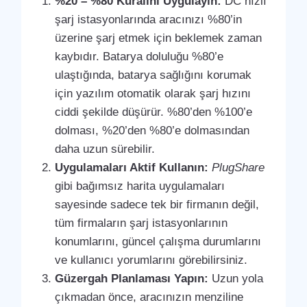
%20 – %80 Kuralını Uygulayın:
DC hızlı
şarj istasyonlarında aracınızı %80’in
üzerine şarj etmek için beklemek zaman
kaybıdır. Batarya doluluğu %80’e
ulaştığında, batarya sağlığını korumak
için yazılım otomatik olarak şarj hızını
ciddi şekilde düşürür. %80’den %100’e
dolması, %20’den %80’e dolmasından
daha uzun sürebilir.
Uygulamaları Aktif Kullanın:
PlugShare
gibi bağımsız harita uygulamaları
sayesinde sadece tek bir firmanın değil,
tüm firmaların şarj istasyonlarının
konumlarını, güncel çalışma durumlarını
ve kullanıcı yorumlarını görebilirsiniz.
Güzergah Planlaması Yapın:
Uzun yola
çıkmadan önce, aracınızın menziline