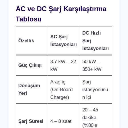
AC ve DC Şarj Karşılaştırma
Tablosu
DC Hızlı
AC Şarj
Özellik
Şarj
İstasyonları
İstasyonları
3.7 kW – 22
50 kW –
Güç Çıkışı
kW
350+ kW
Araç içi
Şarj
Dönüşüm
(On-Board
istasyonunu
Yeri
Charger)
n içi
20 – 45
dakika
Şarj Süresi
4 – 8 saat
(%80’e