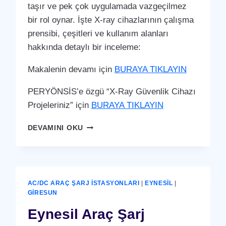
taşır ve pek çok uygulamada vazgeçilmez
bir rol oynar. İşte X-ray cihazlarının çalışma
prensibi, çeşitleri ve kullanım alanları
hakkında detaylı bir inceleme:
Makalenin devamı için
BURAYA TIKLAYIN
PERYÖNSİS’e özgü “X-Ray Güvenlik Cihazı
Projeleriniz” için
BURAYA TIKLAYIN
EYNESIL
DEVAMINI OKU
X-
RAY
GÜVENLIK
CIHAZI
AC/DC ARAÇ ŞARJ İSTASYONLARI
|
EYNESIL
|
GIRESUN
Eynesil Araç Şarj