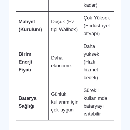
kadar)
Çok Yüksek
Maliyet
Düşük (Ev
(Endüstriyel
(Kurulum)
tipi Wallbox)
altyapı)
Daha
Birim
yüksek
Daha
Enerji
(Hızlı
ekonomik
Fiyatı
hizmet
bedeli)
Sürekli
Günlük
Batarya
kullanımda
kullanım için
Sağlığı
bataryayı
çok uygun
ısıtabilir