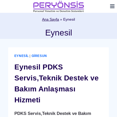
Skip
to
content
Ana Sayfa
»
Eynesil
Eynesil
EYNESIL
|
GIRESUN
Eynesil PDKS
Servis,Teknik Destek ve
Bakım Anlaşması
Hizmeti
PDKS Servis,Teknik Destek ve Bakım