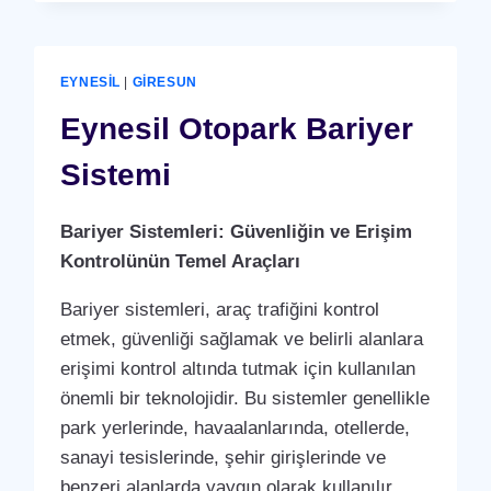
(PERSONEL
DEVAM
KONTROL
SISTEMI)
EYNESIL
|
GIRESUN
PUANTAJ
YAZILIMI
Eynesil Otopark Bariyer
(PROGRAMI)
Sistemi
Bariyer Sistemleri: Güvenliğin ve Erişim
Kontrolünün Temel Araçları
Bariyer sistemleri, araç trafiğini kontrol
etmek, güvenliği sağlamak ve belirli alanlara
erişimi kontrol altında tutmak için kullanılan
önemli bir teknolojidir. Bu sistemler genellikle
park yerlerinde, havaalanlarında, otellerde,
sanayi tesislerinde, şehir girişlerinde ve
benzeri alanlarda yaygın olarak kullanılır.