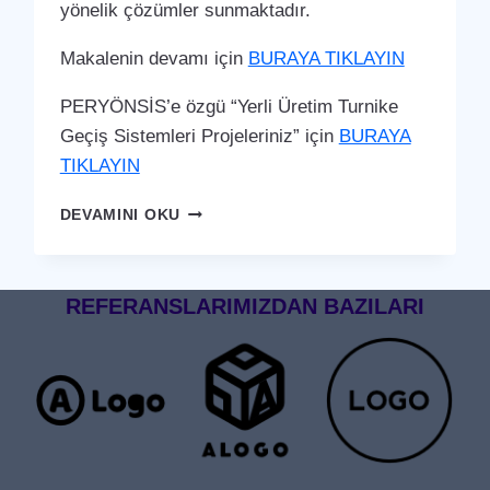
yönelik çözümler sunmaktadır.
Makalenin devamı için
BURAYA TIKLAYIN
PERYÖNSİS’e özgü “Yerli Üretim Turnike
Geçiş Sistemleri Projeleriniz” için
BURAYA
TIKLAYIN
EYNESIL
DEVAMINI OKU
TURNIKE
GEÇIŞ
SISTEMI
REFERANSLARIMIZDAN BAZILARI